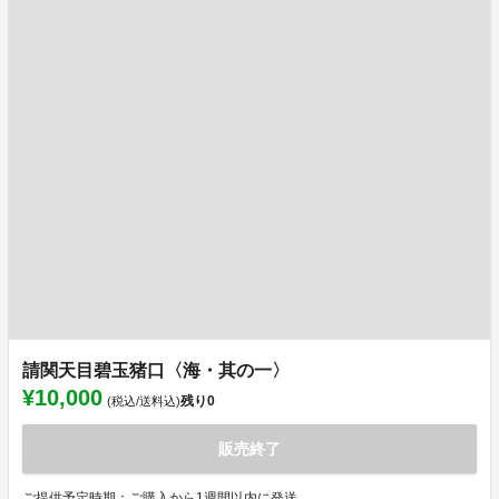
請関天目碧玉猪口〈海・其の一〉
¥10,000
残り
0
(税込/送料込)
販売終了
ご提供予定時期：ご購入から1週間以内に発送