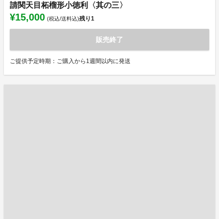
請関天目柘榴形小徳利〈其の三〉
¥15,000
残り
1
(税込/送料込)
販売終了
ご提供予定時期：ご購入から1週間以内に発送