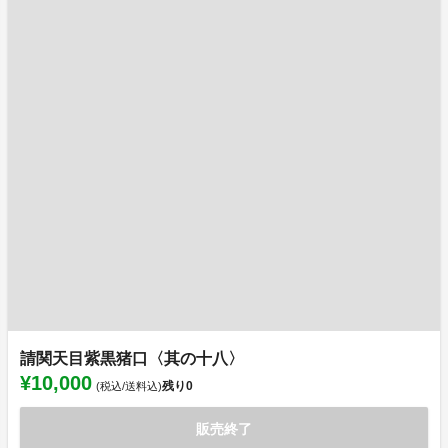
請関天目紫黒猪口〈其の十八〉
¥10,000
残り
0
(税込/送料込)
販売終了