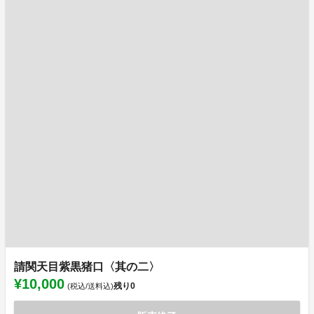
請関天目紫黒猪口〈其の二〉
¥10,000
残り
0
(税込/送料込)