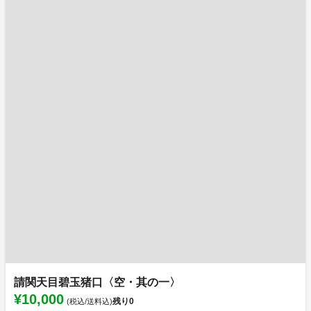
請関天目碧玉猪口〈空・其の一〉
¥10,000
残り
0
(税込/送料込)