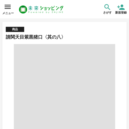
さがす
新規登録
メニュー
商品
請関天目紫黒猪口〈其の八〉