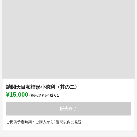
請関天目柘榴形小徳利〈其の二〉
¥15,000
残り
1
(税込/送料込)
販売終了
ご提供予定時期：ご購入から1週間以内に発送