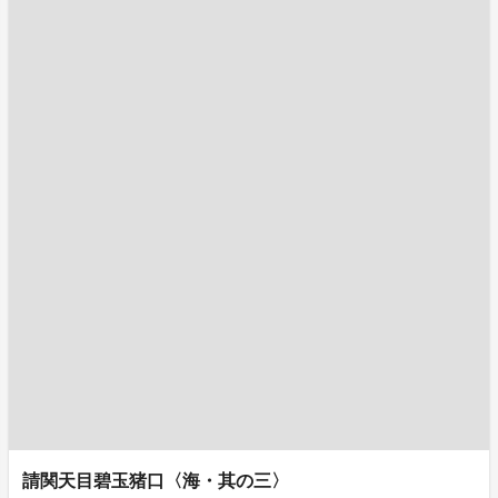
請関天目碧玉猪口〈海・其の三〉