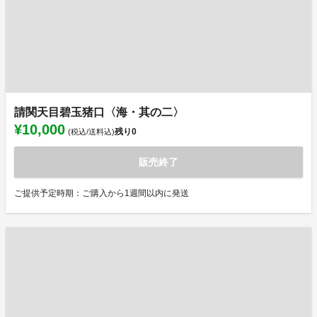
請関天目碧玉猪口〈海・其の二〉
¥10,000
残り
0
(税込/送料込)
販売終了
ご提供予定時期：ご購入から1週間以内に発送