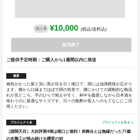
¥10,000
0
残り
(税込/送料込)
販売終了
ご提供予定時期：ご購入から1週間以内に発送
概要
褐色がかった紫と深い黒が目を引く猪口で、胴には油滴模様が広がり
ます。腰から口縁までほぼ寸胴の筒形で、腰にかけての躍動的な釉流
れが見どころ。手のひらで抱えやすく、杯中を鑑賞しながら日本酒を
味わうのに最適なサイズです。日々の晩酌や客人へのもてなしにご活
用ください。
プロジェクト名
プロジェクトを見る
arrow_forward
［請関天目］大好評第4弾は猪口と徳利！表舞台とは無縁だった77歳
の名陶工が挑み続ける曜変の妙