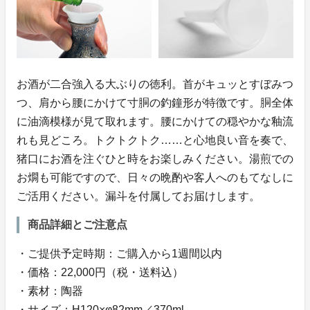
お酒が二合強入る大ぶりの徳利。首がキュッとすぼみつ
つ、肩から腰にかけて寸胴の釣鐘形が特徴です。胴全体
に油滴模様が見て取れます。腰にかけての穏やかな釉流
れも見どころ。トクトクトク……と心地良い音を奏で、
猪口にお酒を注ぐひと時をお楽しみください。湯煎での
お燗も可能ですので、日々の晩酌や客人へのもてなしに
ご活用ください。漏斗を付属してお届けします。
商品詳細とご注意点
・ご提供予定時期：ご購入から1週間以内
・価格：22,000円（税・送料込）
・素材：陶器
・サイズ：H120×φ82mm／370ml