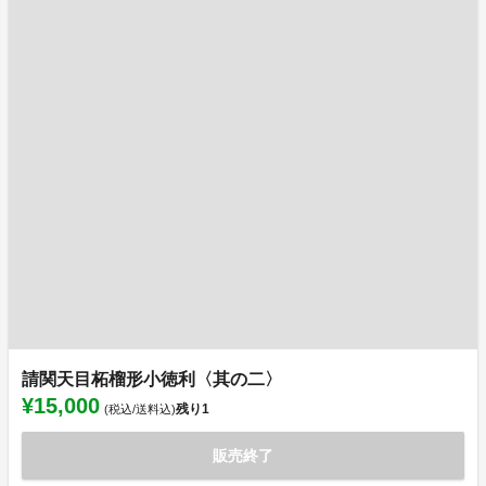
請関天目柘榴形小徳利〈其の二〉
¥15,000
残り
1
(税込/送料込)
販売終了