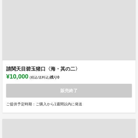
請関天目碧玉猪口〈海・其の二〉
¥10,000
残り
0
(税込/送料込)
販売終了
ご提供予定時期：ご購入から1週間以内に発送