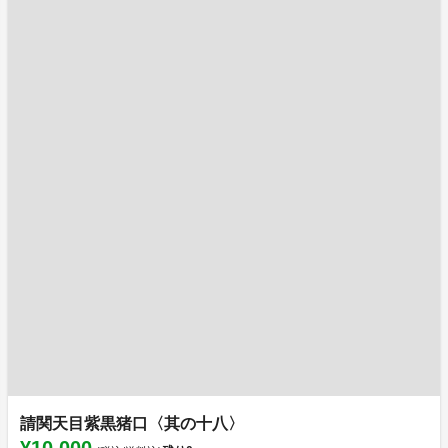
請関天目紫黒猪口〈其の十八〉