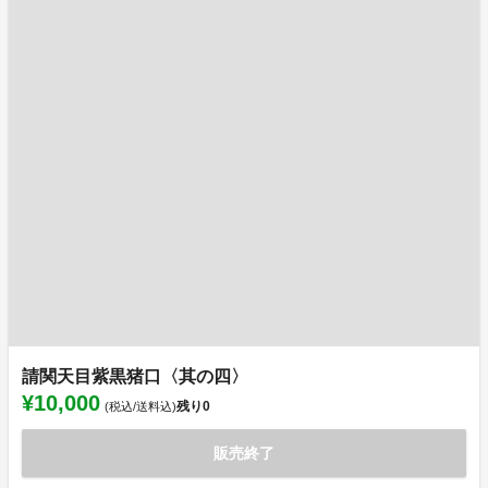
請関天目紫黒猪口〈其の四〉
¥10,000
残り
0
(税込/送料込)
販売終了