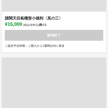
請関天目柘榴形小徳利〈其の三〉
¥15,000
残り
1
(税込/送料込)
販売終了
ご提供予定時期：ご購入から1週間以内に発送