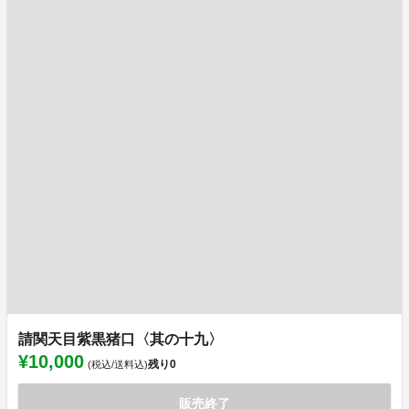
請関天目紫黒猪口〈其の十九〉
¥10,000
残り
0
(税込/送料込)
販売終了