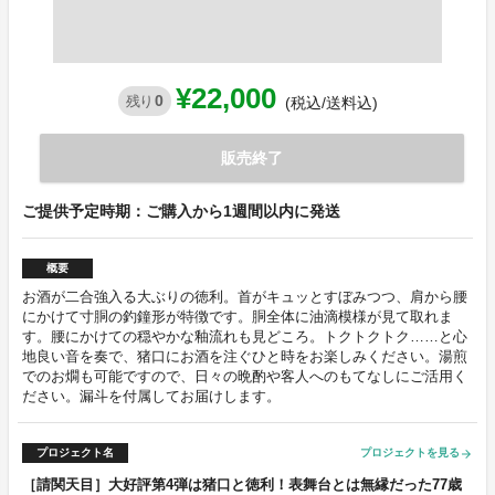
¥22,000
0
残り
(税込/送料込)
販売終了
ご提供予定時期：ご購入から1週間以内に発送
概要
お酒が二合強入る大ぶりの徳利。首がキュッとすぼみつつ、肩から腰
にかけて寸胴の釣鐘形が特徴です。胴全体に油滴模様が見て取れま
す。腰にかけての穏やかな釉流れも見どころ。トクトクトク……と心
地良い音を奏で、猪口にお酒を注ぐひと時をお楽しみください。湯煎
でのお燗も可能ですので、日々の晩酌や客人へのもてなしにご活用く
ださい。漏斗を付属してお届けします。
プロジェクト名
プロジェクトを見る
arrow_forward
［請関天目］大好評第4弾は猪口と徳利！表舞台とは無縁だった77歳