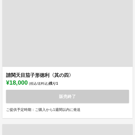
請関天目茄子形徳利〈其の四〉
¥18,000
残り
1
(税込/送料込)
販売終了
ご提供予定時期：ご購入から1週間以内に発送