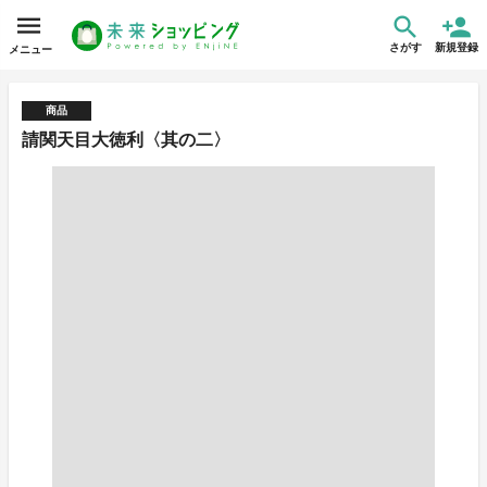
さがす
新規登録
メニュー
商品
請関天目大徳利〈其の二〉