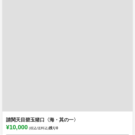
請関天目碧玉猪口〈海・其の一〉
¥10,000
残り
0
(税込/送料込)