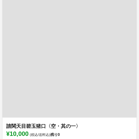
請関天目碧玉猪口〈空・其の一〉
¥10,000
残り
0
(税込/送料込)