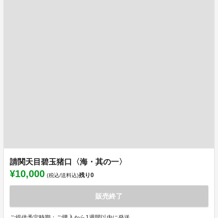
請関天目碧玉猪口〈海・其の一〉
¥10,000
残り
0
(税込/送料込)
販売終了
ご提供予定時期：ご購入から1週間以内に発送