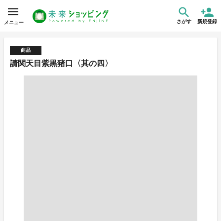
さがす
新規登録
メニュー
商品
請関天目紫黒猪口〈其の四〉