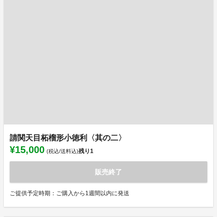
請関天目柘榴形小徳利〈其の二〉
¥15,000
残り
1
(税込/送料込)
販売終了
ご提供予定時期：ご購入から1週間以内に発送