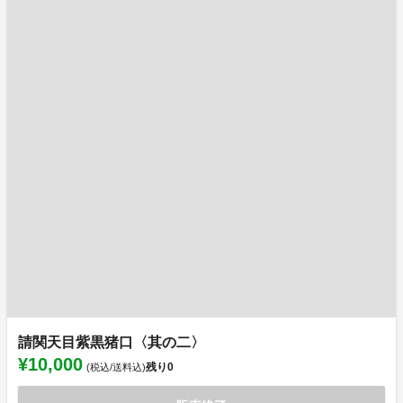
請関天目紫黒猪口〈其の二〉
¥10,000
残り
0
(税込/送料込)