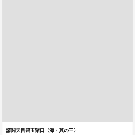
請関天目碧玉猪口〈海・其の三〉