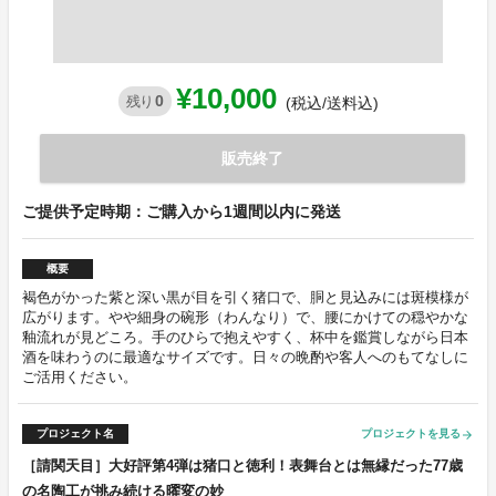
¥10,000
0
残り
(税込/送料込)
販売終了
ご提供予定時期：ご購入から1週間以内に発送
概要
褐色がかった紫と深い黒が目を引く猪口で、胴と見込みには斑模様が
広がります。やや細身の碗形（わんなり）で、腰にかけての穏やかな
釉流れが見どころ。手のひらで抱えやすく、杯中を鑑賞しながら日本
酒を味わうのに最適なサイズです。日々の晩酌や客人へのもてなしに
ご活用ください。
プロジェクト名
プロジェクトを見る
arrow_forward
［請関天目］大好評第4弾は猪口と徳利！表舞台とは無縁だった77歳
の名陶工が挑み続ける曜変の妙