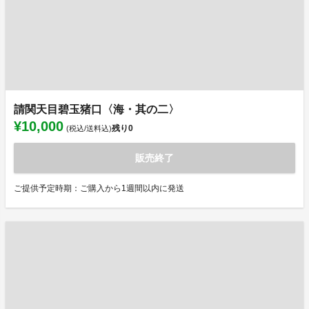
請関天目碧玉猪口〈海・其の二〉
¥10,000
残り
0
(税込/送料込)
販売終了
ご提供予定時期：ご購入から1週間以内に発送