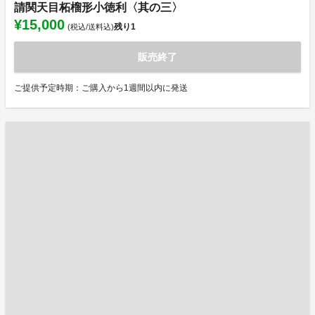
請関天目柘榴形小徳利〈其の三〉
¥15,000
残り
1
(税込/送料込)
販売終了
ご提供予定時期：ご購入から1週間以内に発送