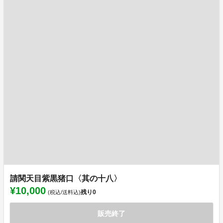
請関天目紫黒猪口〈其の十八〉
¥10,000
残り
0
(税込/送料込)
販売終了