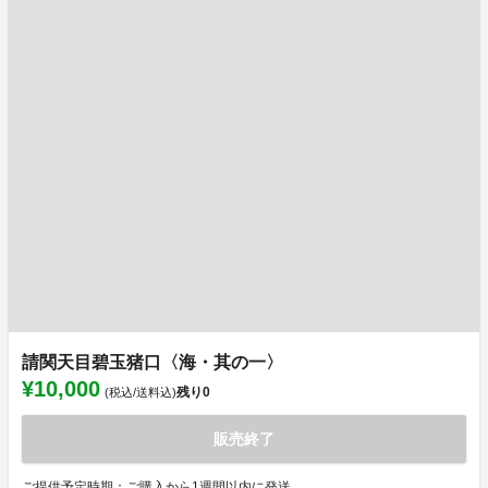
請関天目碧玉猪口〈海・其の一〉
¥10,000
残り
0
(税込/送料込)
販売終了
ご提供予定時期：ご購入から1週間以内に発送