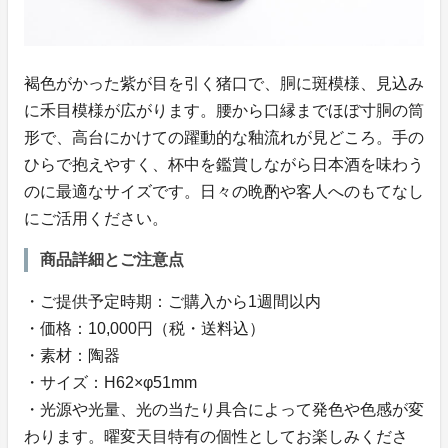
褐色がかった紫が目を引く猪口で、胴に斑模様、見込み
に禾目模様が広がります。腰から口縁までほぼ寸胴の筒
形で、高台にかけての躍動的な釉流れが見どころ。手の
ひらで抱えやすく、杯中を鑑賞しながら日本酒を味わう
のに最適なサイズです。日々の晩酌や客人へのもてなし
にご活用ください。
商品詳細とご注意点
・ご提供予定時期：ご購入から1週間以内
・価格：10,000円（税・送料込）
・素材：陶器
・サイズ：H62×φ51mm
・光源や光量、光の当たり具合によって発色や色感が変
わります。曜変天目特有の個性としてお楽しみくださ