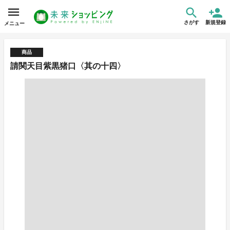
さがす
新規登録
メニュー
商品
請関天目紫黒猪口〈其の十四〉