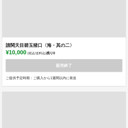
請関天目碧玉猪口〈海・其の二〉
¥10,000
残り
0
(税込/送料込)
販売終了
ご提供予定時期：ご購入から1週間以内に発送