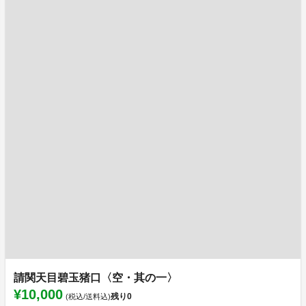
請関天目碧玉猪口〈空・其の一〉
¥10,000
残り
0
(税込/送料込)