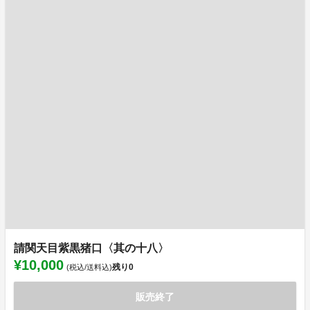
請関天目紫黒猪口〈其の十八〉
¥10,000
残り
0
(税込/送料込)
販売終了