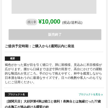
¥10,000
0
残り
(税込/送料込)
販売終了
ご提供予定時期：ご購入から1週間以内に発送
概要
褐色がかった紫が目を引く猪口で、胴に斑模様、見込みに禾目模様が
広がります。腰から口縁までほぼ寸胴の筒形で、高台にかけての躍動
的な釉流れが見どころ。手のひらで抱えやすく、杯中を鑑賞しながら
日本酒を味わうのに最適なサイズです。日々の晩酌や客人へのもてな
しにご活用ください。
プロジェクト名
プロジェクトを見る
arrow_forward
［請関天目］大好評第4弾は猪口と徳利！表舞台とは無縁だった77歳
の名陶工が挑み続ける曜変の妙