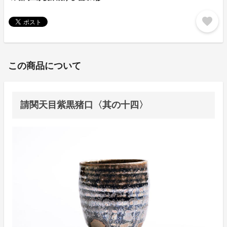
favorite
この商品について
請関天目紫黒猪口〈其の十四〉