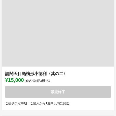
請関天目柘榴形小徳利〈其の二〉
¥15,000
残り
1
(税込/送料込)
販売終了
ご提供予定時期：ご購入から1週間以内に発送