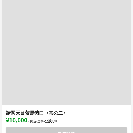
請関天目紫黒猪口〈其の二〉
¥10,000
残り
0
(税込/送料込)