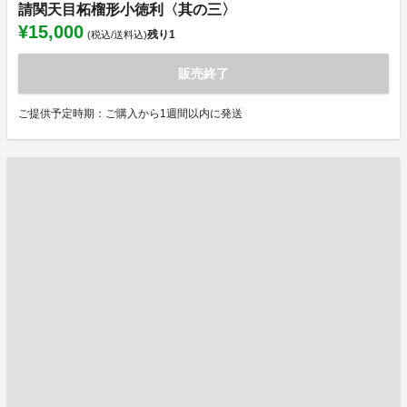
請関天目柘榴形小徳利〈其の三〉
¥15,000
残り
1
(税込/送料込)
販売終了
ご提供予定時期：ご購入から1週間以内に発送