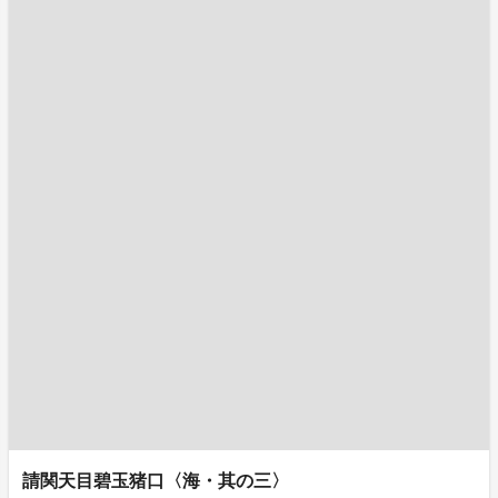
請関天目碧玉猪口〈海・其の三〉