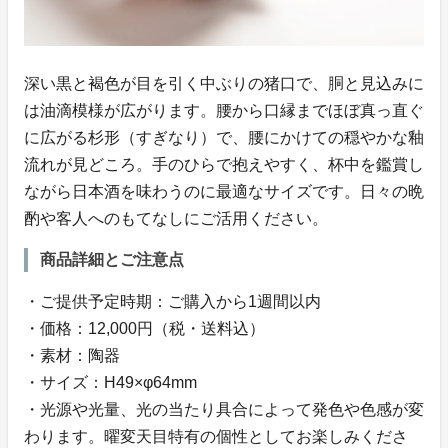
深い黒と褐色が目を引く中ぶりの猪口で、胴と見込みに
は油滴模様が広がります。腰から口縁までほぼ真っ直ぐ
に広がる杉形（すぎなり）で、腰にかけての穏やかな釉
流れが見どころ。手のひらで抱えやすく、杯中を鑑賞し
ながら日本酒を味わうのに最適なサイズです。日々の晩
酌や客人へのもてなしにご活用ください。
商品詳細とご注意点
・ご提供予定時期：ご購入から1週間以内
・価格：12,000円（税・送料込）
・素材：陶器
・サイズ：H49×φ64mm
・光源や光量、光の当たり具合によって発色や色感が変
わります。曜変天目特有の個性としてお楽しみくださ