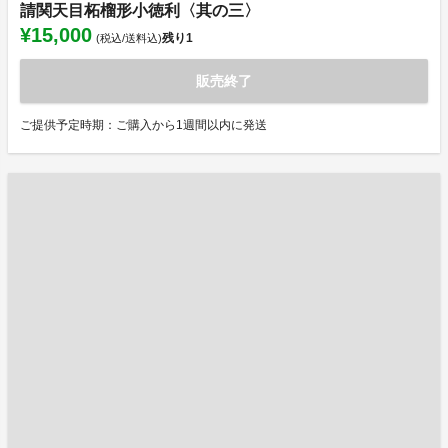
請関天目柘榴形小徳利〈其の三〉
¥15,000
残り
1
(税込/送料込)
販売終了
ご提供予定時期：ご購入から1週間以内に発送