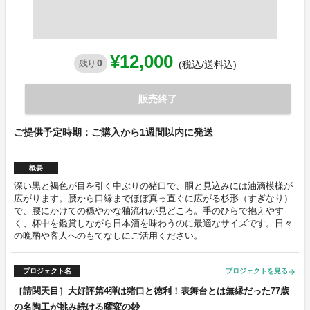
¥12,000
0
残り
(税込/送料込)
販売終了
ご提供予定時期：ご購入から1週間以内に発送
概要
深い黒と褐色が目を引く中ぶりの猪口で、胴と見込みには油滴模様が
広がります。腰から口縁までほぼ真っ直ぐに広がる杉形（すぎなり）
で、腰にかけての穏やかな釉流れが見どころ。手のひらで抱えやす
く、杯中を鑑賞しながら日本酒を味わうのに最適なサイズです。日々
の晩酌や客人へのもてなしにご活用ください。
プロジェクト名
プロジェクトを見る
arrow_forward
［請関天目］大好評第4弾は猪口と徳利！表舞台とは無縁だった77歳
の名陶工が挑み続ける曜変の妙