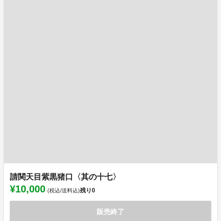
請関天目紫黒猪口〈其の十七〉
¥10,000
残り
0
(税込/送料込)
販売終了