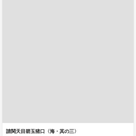
請関天目碧玉猪口〈海・其の三〉