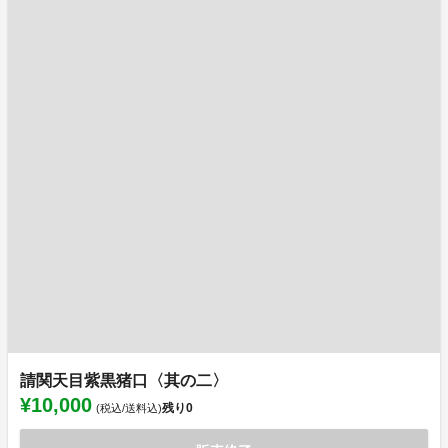
請関天目紫黒猪口〈其の二〉
¥10,000
残り
0
(税込/送料込)