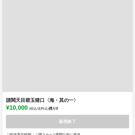
請関天目碧玉猪口〈海・其の一〉
¥10,000
残り
0
(税込/送料込)
販売終了
ご提供予定時期：ご購入から1週間以内に発送