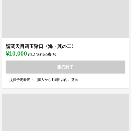
請関天目碧玉猪口〈海・其の二〉
¥10,000
残り
0
(税込/送料込)
販売終了
ご提供予定時期：ご購入から1週間以内に発送