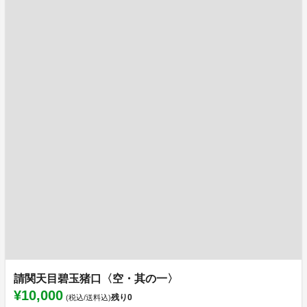
請関天目碧玉猪口〈空・其の一〉
¥10,000
残り
0
(税込/送料込)