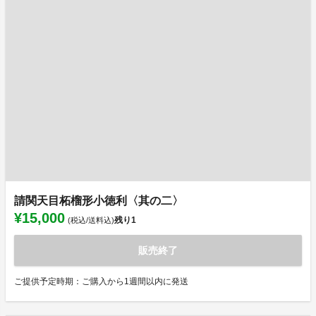
請関天目柘榴形小徳利〈其の二〉
¥15,000
残り
1
(税込/送料込)
販売終了
ご提供予定時期：ご購入から1週間以内に発送