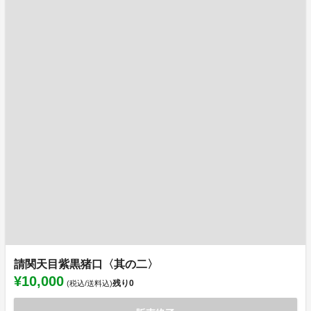
請関天目紫黒猪口〈其の二〉
¥10,000
残り
0
(税込/送料込)