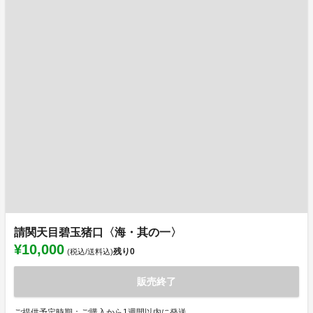
請関天目碧玉猪口〈海・其の一〉
¥10,000
残り
0
(税込/送料込)
販売終了
ご提供予定時期：ご購入から1週間以内に発送