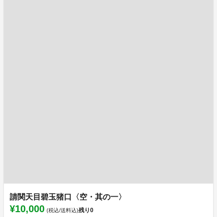
請関天目碧玉猪口〈空・其の一〉
¥10,000
残り
0
(税込/送料込)