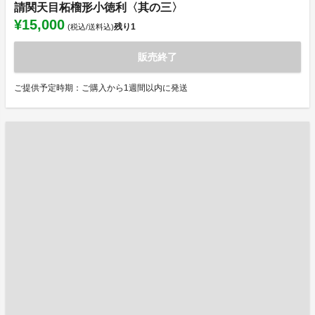
請関天目柘榴形小徳利〈其の三〉
¥15,000
残り
1
(税込/送料込)
販売終了
ご提供予定時期：ご購入から1週間以内に発送