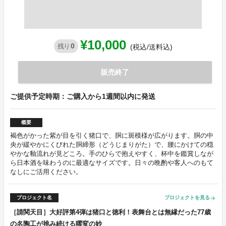
¥10,000
0
残り
(税込/送料込)
販売終了
ご提供予定時期：ご購入から1週間以内に発送
概要
褐色がかった紫が目を引く猪口で、胴に斑模様が広がります。胴の中
央が緩やかにくびれた胴締形（どうじまりがた）で、腰にかけての穏
やかな釉流れが見どころ。手のひらで抱えやすく、杯中を鑑賞しなが
ら日本酒を味わうのに最適なサイズです。日々の晩酌や客人へのもて
なしにご活用ください。
プロジェクト名
プロジェクトを見る
arrow_forward
［請関天目］大好評第4弾は猪口と徳利！表舞台とは無縁だった77歳
の名陶工が挑み続ける曜変の妙