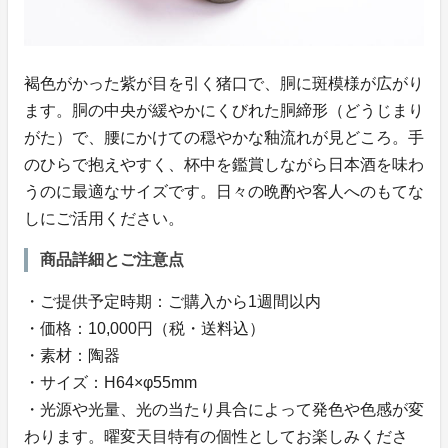
褐色がかった紫が目を引く猪口で、胴に斑模様が広がり
ます。胴の中央が緩やかにくびれた胴締形（どうじまり
がた）で、腰にかけての穏やかな釉流れが見どころ。手
のひらで抱えやすく、杯中を鑑賞しながら日本酒を味わ
うのに最適なサイズです。日々の晩酌や客人へのもてな
しにご活用ください。
商品詳細とご注意点
・ご提供予定時期：ご購入から1週間以内
・価格：10,000円（税・送料込）
・素材：陶器
・サイズ：H64×φ55mm
・光源や光量、光の当たり具合によって発色や色感が変
わります。曜変天目特有の個性としてお楽しみくださ