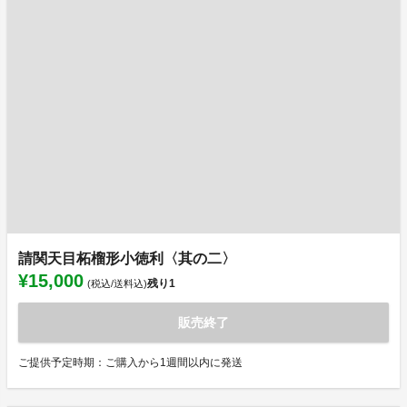
請関天目柘榴形小徳利〈其の二〉
¥15,000
残り
1
(税込/送料込)
販売終了
ご提供予定時期：ご購入から1週間以内に発送