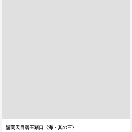
請関天目碧玉猪口〈海・其の三〉