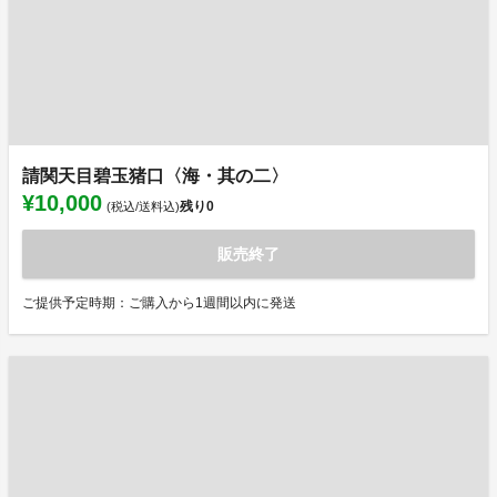
請関天目碧玉猪口〈海・其の二〉
¥10,000
残り
0
(税込/送料込)
販売終了
ご提供予定時期：ご購入から1週間以内に発送