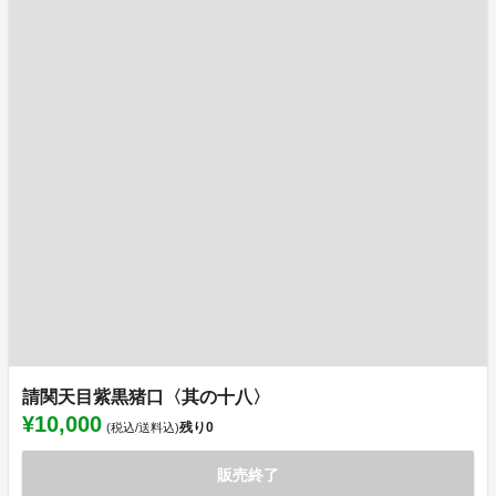
請関天目紫黒猪口〈其の十八〉
¥10,000
残り
0
(税込/送料込)
販売終了