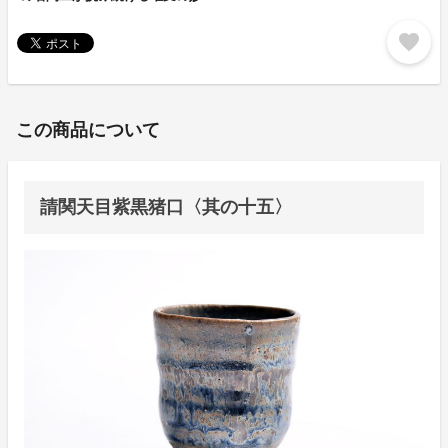
favorite
この商品について
請関天目紫黒猪口〈其の十五〉