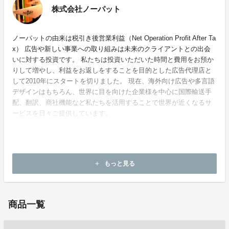
株式会社ノーパット
ノーパットの由来は税引き後営業利益（Net Operation Profit After Ta
x） 広告や新しい事業への取り組みは未来のクライアントとの出会
いに対する投資です。 私たちは投資いただいた時間と費用をお預か
りして増やし、利益をお返しをすることを目的とした広告代理店と
して2010年にスタートを切りました。 現在、海外向け広告や多言語
デザインはもちろん、世界に目を向けた企業様を中心に国際輸送手
配、翻訳、商社機能など私たちを活用することで世界が近くなるサ
ービスを日々ご提供しています。
ホームページ：
https://nopat.co.jp/
もっと見る
add
お問い合わせ：
jonathan@nopat.jp
商品一覧