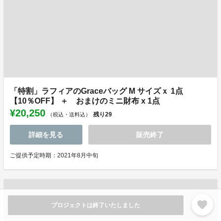
「特割」ラフィアのGraceバッグ M サイズｘ 1点
【10％OFF】 ＋ おまけのミニ財布 x 1点
¥20,250
残り
29
（税込・送料込）
詳細を見る
販売終了
ご提供予定時期：2021年8月中旬
favorite
プロジェクトは終了いたしました