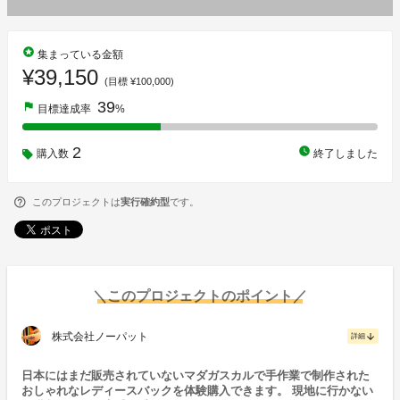
stars
集まっている金額
¥39,150
(目標 ¥100,000)
39
flag
目標達成率
%
2
watch_later
購入数
終了しました
このプロジェクトは
実行確約型
です。
＼このプロジェクトのポイント／
株式会社ノーパット
arrow_downward
詳細
日本にはまだ販売されていないマダガスカルで手作業で制作された
おしゃれなレディースバックを体験購入できます。 現地に行かない