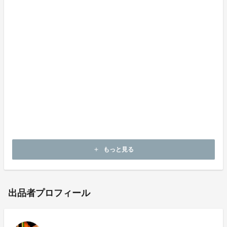
保管
保管場所:ラフィアは直射日光に当てると変色します。
特に濃い色は色があせる場合がございますので、保管場
所にはご注意ください。
色落
色落ち:カラータイプは雨などによる水濡れによって色
落ち、色移りの恐れがあります。製品のお取り扱いに十
分にご注意ください。
もっと見る
add
出品者プロフィール