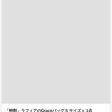
「特割」ラフィアのGraceバッグ S サイズｘ 1点