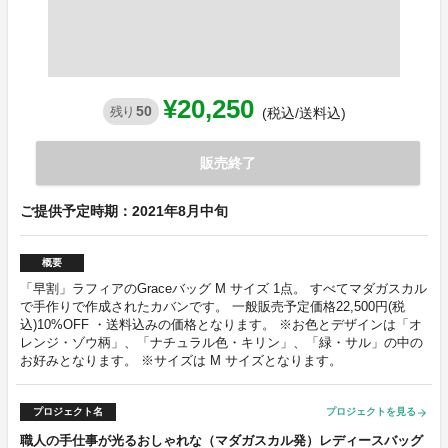
¥20,250
50
残り
(税込/送料込)
販売終了
ご提供予定時期：2021年8月中旬
概要
「早割」ラフィアのGraceバッグ M サイズ 1点。 すべてマダガスカル
で手作りで作成されたカバンです。 一般販売予定価格22,500円(税
込)10%OFF ・送料込みの価格となります。 ※お色とデザインは「オ
レンジ・ゾウ柄」、「ナチュラル色・キリン」、「緑・サル」の中の
お好みとなります。 ※サイズは M サイズとなります。
プロジェクト名
プロジェクトを見る
arrow_forward
職人の手仕事が光るおしゃれな（マダガスカル発）レディースバッグ