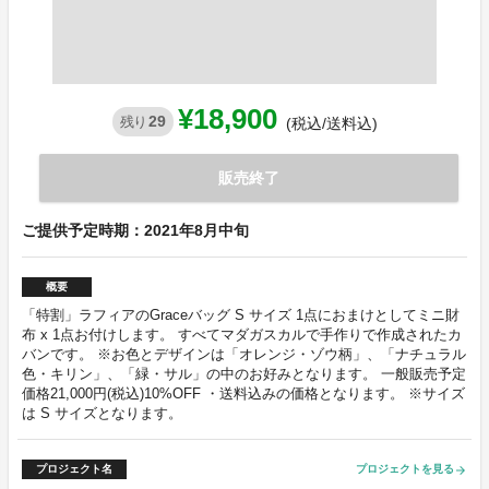
¥18,900
29
残り
(税込/送料込)
販売終了
ご提供予定時期：2021年8月中旬
概要
「特割」ラフィアのGraceバッグ S サイズ 1点におまけとしてミニ財
布 x 1点お付けします。 すべてマダガスカルで手作りで作成されたカ
バンです。 ※お色とデザインは「オレンジ・ゾウ柄」、「ナチュラル
色・キリン」、「緑・サル」の中のお好みとなります。 一般販売予定
価格21,000円(税込)10%OFF ・送料込みの価格となります。 ※サイズ
は S サイズとなります。
プロジェクト名
プロジェクトを見る
arrow_forward