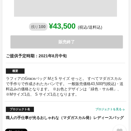
¥43,500
100
残り
(税込/送料込)
販売終了
ご提供予定時期：2021年8月中旬
概要
ラフィアのGraceバッグ MとS サイズ せっと。 すべてマダガスカル
で手作りで作成されたカバンです。 一般販売価格43,500円(税込)・送
料込みの価格となります。 ※お色とデザインは「緑色・サル柄」、
※Mサイズ1点、 S サイズ1点となります。
プロジェクト名
プロジェクトを見る
arrow_forward
職人の手仕事が光るおしゃれな（マダガスカル発）レディースバッグ