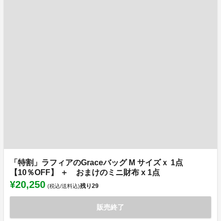
「特割」ラフィアのGraceバッグ M サイズｘ 1点
【10％OFF】 ＋ おまけのミニ財布 x 1点
¥20,250
残り
29
(税込/送料込)
販売終了