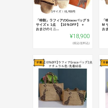
「特割」ラフィアのGraceバッグ S
「特
サイズｘ 1点 【10％OFF】 ＋
M 
おまけのミニ...
おま
¥18,900
(税込/送料込)