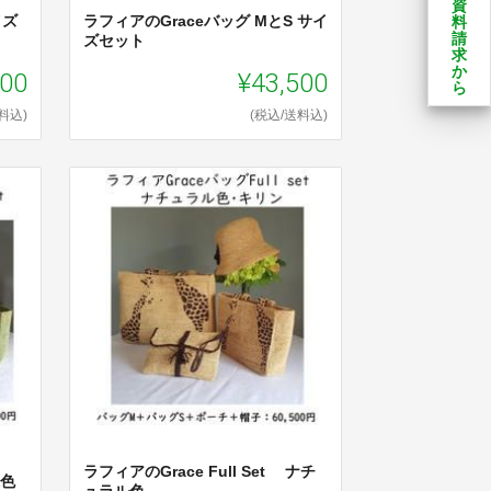
資
イズ
ラフィアのGraceバッグ MとS サイ
料
請
ズセット
求
か
500
¥43,500
ら
料込)
(税込/送料込)
ラフィアのGrace Full Set ナチ
緑色