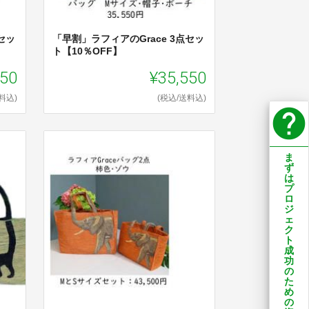
セッ
「早割」ラフィアのGrace 3点セッ
ト【10％OFF】
550
¥35,550
料込)
(税込/送料込)
help
ま
ず
は
プ
ロ
ジ
ェ
ク
ト
成
功
の
た
め
の