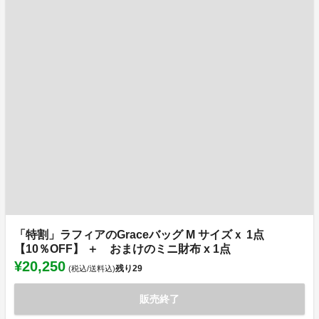
「特割」ラフィアのGraceバッグ M サイズｘ 1点
【10％OFF】 ＋ おまけのミニ財布 x 1点
¥20,250
残り
29
(税込/送料込)
販売終了