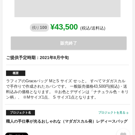
¥43,500
100
残り
(税込/送料込)
販売終了
ご提供予定時期：2021年8月中旬
概要
ラフィアのGraceバッグ MとS サイズ せっと。 すべてマダガスカル
で手作りで作成されたカバンです。 一般販売価格43,500円(税込)・送
料込みの価格となります。 ※お色とデザインは「ナチュラル色・キリ
ン柄」、 ※Mサイズ1点、 S サイズ1点となります。
プロジェクト名
プロジェクトを見る
arrow_forward
職人の手仕事が光るおしゃれな（マダガスカル発）レディースバッグ