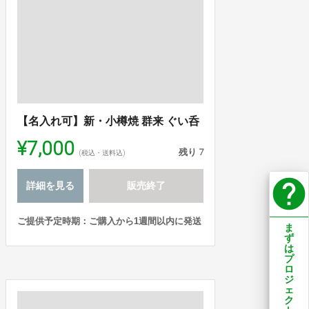
【名入れ可】新・小樽焼 群来 ぐい呑
¥7,000
残り
7
(税込・送料込)
help
詳細を見る
販売終了
ご提供予定時期：ご購入から1週間以内に発送
ま
ず
は
プ
ロ
ジ
ェ
ク