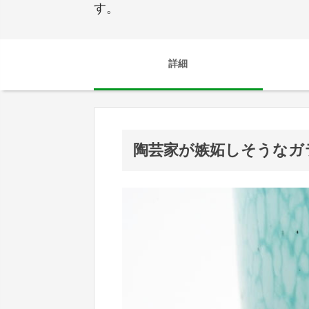
す。
詳細
陶芸家が嫉妬しそうなガ