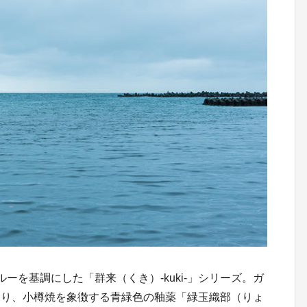
ーを基調にした「群来（くき）-kuki-」シリーズ。ガ
たり、小樽焼を象徴する青緑色の釉薬「緑玉織部（りょ