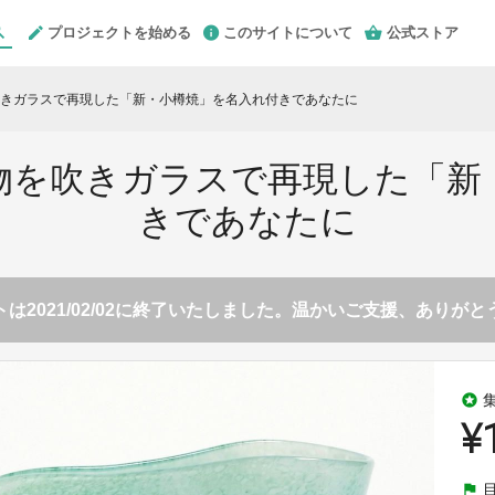
プロジェクトを始める
このサイトについて
公式ストア
きガラスで再現した「新・小樽焼」を名入れ付きであなたに
物を吹きガラスで再現した「新
きであなたに
は2021/02/02に終了いたしました。温かいご支援、ありが
stars
¥
flag