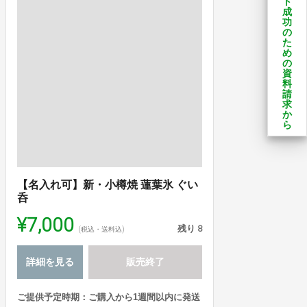
ト
成
功
の
た
め
の
資
料
請
求
か
ら
【名入れ可】新・小樽焼 蓮葉氷 ぐい
呑
¥7,000
残り
8
(税込・送料込)
詳細を見る
販売終了
ご提供予定時期：ご購入から1週間以内に発送