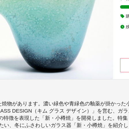
local_offer
watch_later
した焼物があります。濃い緑色や青緑色の釉薬が掛かった
LASS DESIGN（キム グラス デザイン）」を営む
の特徴を表現した「新・小樽焼」を開発しました。特集「
したい、冬にふさわしいガラス器「新・小樽焼」を紹介