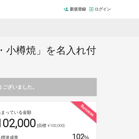
新規登録
ログイン
・小樽焼」を名入れ付
とうございました。
Success
集まっている金額
102,000
¥100,000)
(目標
102
%
目標達成率