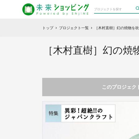
トップ
プロジェクト一覧
［木村直樹］幻の焼物を吹
chevron_right
chevron_right
［木村直樹］幻の焼
このプロジェクト