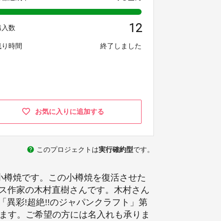
12
購入数
残り時間
終了しました
お気に入りに追加する
help
このプロジェクトは
実行確約型
です。
小樽焼です。この小樽焼を復活させた
、ガラス作家の木村直樹さんです。木村さん
異彩!超絶!!のジャパンクラフト」第
します。ご希望の方には名入れも承りま