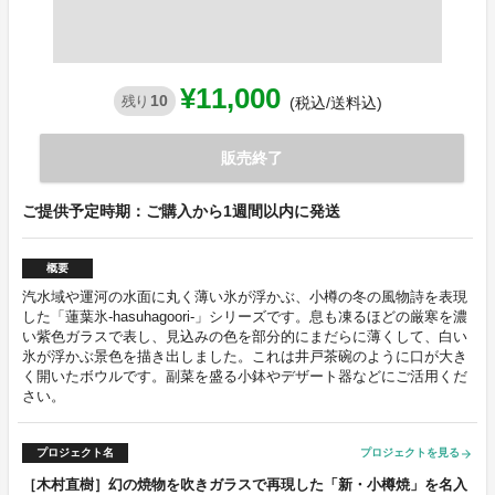
¥11,000
10
残り
(税込/送料込)
販売終了
ご提供予定時期：ご購入から1週間以内に発送
概要
汽水域や運河の水面に丸く薄い氷が浮かぶ、小樽の冬の風物詩を表現
した「蓮葉氷-hasuhagoori-」シリーズです。息も凍るほどの厳寒を濃
い紫色ガラスで表し、見込みの色を部分的にまだらに薄くして、白い
氷が浮かぶ景色を描き出しました。これは井戸茶碗のように口が大き
く開いたボウルです。副菜を盛る小鉢やデザート器などにご活用くだ
さい。
プロジェクト名
プロジェクトを見る
arrow_forward
［木村直樹］幻の焼物を吹きガラスで再現した「新・小樽焼」を名入