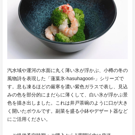
汽水域や運河の水面に丸く薄い氷が浮かぶ、小樽の冬の
風物詩を表現した「蓮葉氷-hasuhagoori-」シリーズで
す。息も凍るほどの厳寒を濃い紫色ガラスで表し、見込
みの色を部分的にまだらに薄くして、白い氷が浮かぶ景
色を描き出しました。これは井戸茶碗のように口が大き
く開いたボウルです。副菜を盛る小鉢やデザート器など
にご活用ください。