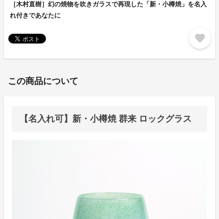
［木村直樹］幻の焼物を吹きガラスで再現した「新・小樽焼」を名入
れ付きであなたに
favorite
この商品について
【名入れ可】新・小樽焼 群来 ロックグラス