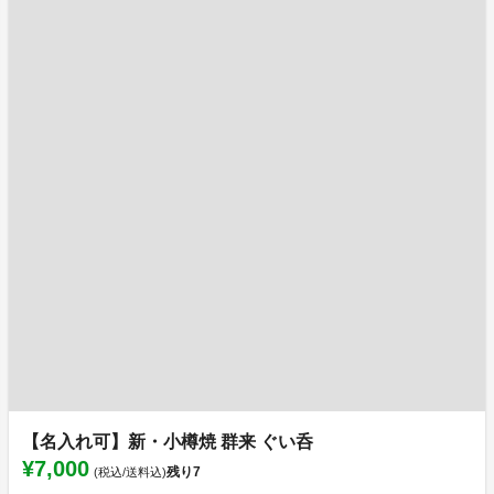
【名入れ可】新・小樽焼 群来 ぐい呑
¥7,000
残り
7
(税込/送料込)