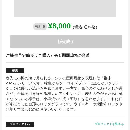
¥8,000
9
残り
(税込/送料込)
販売終了
ご提供予定時期：ご購入から1週間以内に発送
概要
春先に小樽の海で見られるニシンの産卵現象を表現した「群来-
kuki-」シリーズです。緑色からターコイズブルーに至る淡いグラデー
ションに優しい温かみを感じます。一方で、高台のやんわりとした黒
さが、全体を引き締める程よいアクセントに。表面の色がまだらに薄
くなっている様子は、小樽焼の油滴（斑紋）を思わせます。これは口
がすぼまった台形のロックグラスです。ウイスキーや焼酎をロックや
水割りで楽しむのにお使いいただけます。
プロジェクト名
プロジェクトを見る
arrow_forward