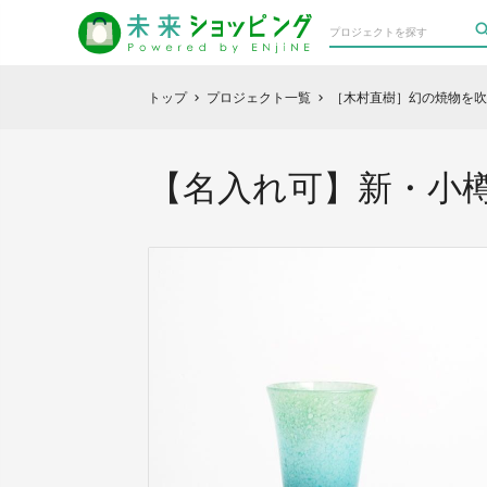
トップ
プロジェクト一覧
［木村直樹］幻の焼物を吹
chevron_right
chevron_right
【名入れ可】新・小樽