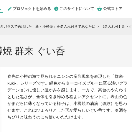
プロジェクトを始める
このサイトについて
公式ストア
きガラスで再現した「新・小樽焼」を名入れ付きであなたに
【名入れ可】新・小
chevron_right
焼 群来 ぐい呑
春先に小樽の海で見られるニシンの産卵現象を表現した「群来-
kuki-」シリーズです。緑色からターコイズブルーに至る淡いグラ
デーションに優しい温かみを感じます。一方で、高台のやんわり
とした黒さが、全体を引き締める程よいアクセントに。表面の色
がまだらに薄くなっている様子は、小樽焼の油滴（斑紋）を思わ
せます。これはひょろりとした形が愛らしいぐい呑です。冷酒を
ちびりと味わうのにお使いいただけます。