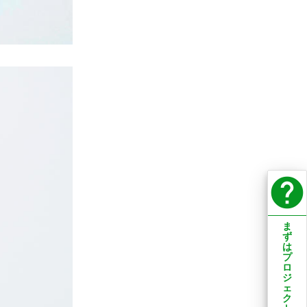
help
ま
ず
は
プ
ロ
ジ
ェ
ク