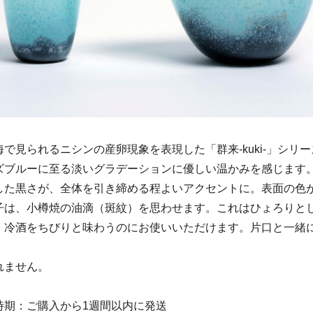
で見られるニシンの産卵現象を表現した「群来-kuki-」シリ
ズブルーに至る淡いグラデーションに優しい温かみを感じます
した黒さが、全体を引き締める程よいアクセントに。表面の色
子は、小樽焼の油滴（斑紋）を思わせます。これはひょろりと
。冷酒をちびりと味わうのにお使いいただけます。片口と一緒
れません。
時期：ご購入から1週間以内に発送