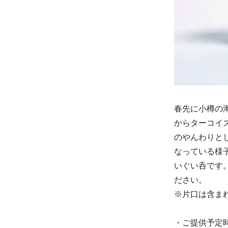
春先に小樽の海
からターコイ
のやんわりと
なっている様
いぐい呑です
ださい。
※片口は含ま
・ご提供予定