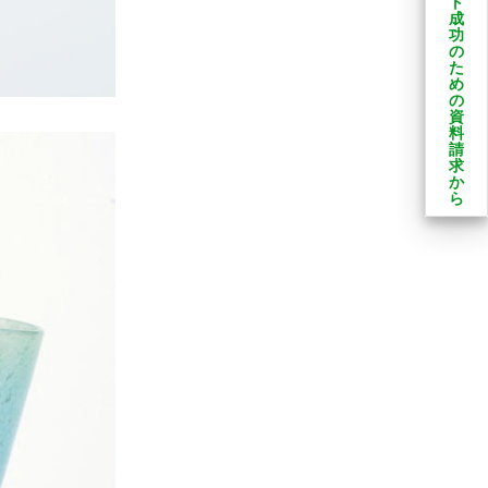
ト
成
功
の
た
め
の
資
料
請
求
か
ら