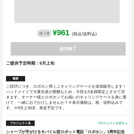
¥961
0
残り
(税込/送料込)
販売終了
ご提供予定時期：9月上旬
概要
ご好評につき、ロボホン用ミニキャリングケースを追加販売します！
ハンドメイドで大量生産が困難なため、今回も5名様限定とさせて頂
きます。オーナー様とロボホンでお揃いのキャリングケースを身に着
けて、一緒におでかけしませんか？※表示価格は、税・送料込みで
す。※9月上旬頃、発送予定です。
プロジェクト名
プロジェクトを見る
arrow_forward
シャープが手がけるモバイル型ロボット電話「ロボホン」1周年記念