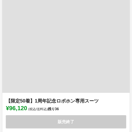
【限定50着】1周年記念ロボホン専用スーツ
¥96,120
残り
36
(税込/送料込)
販売終了