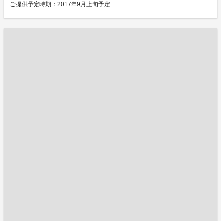
ご提供予定時期：2017年9月上旬予定