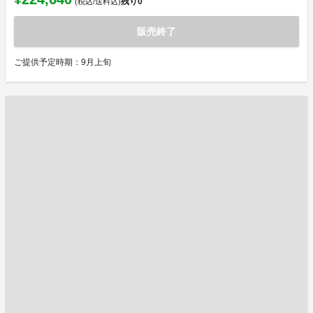
残り
0
(税込/送料込)
販売終了
ご提供予定時期：9月上旬