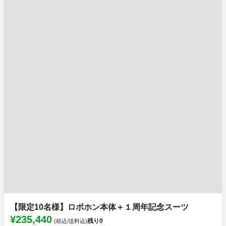
【限定10名様】ロボホン本体＋１周年記念スーツ
¥235,440
残り
0
(税込/送料込)