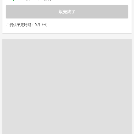
販売終了
ご提供予定時期：9月上旬