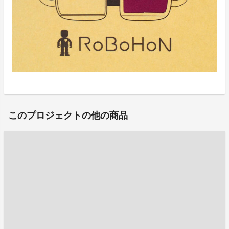
このプロジェクトの他の商品