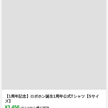
【1周年記念】ロボホン誕生1周年公式Tシャツ【Sサイ
ズ】
¥3,456
残り
2978
(税込/送料込)