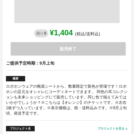
¥1,404
8
残り
(税込/送料込)
販売終了
ご提供予定時期：9月上旬
概要
ロボホンウェアの靴底シートから、数量限定で新色が登場です！ロボ
ホンの足元をオシャレにコーディネートできます。 同色の耳コレクシ
ョンも未来ショッピングにて販売しています。同じ色で揃えてみては
いかがでしょうか？※こちらは【オレンジ】のチケットです。※左右
1枚ずつ入っています。※表示価格は、税・送料込みです。※9月上旬
頃、発送予定です。
プロジェクト名
プロジェクトを見る
arrow_forward