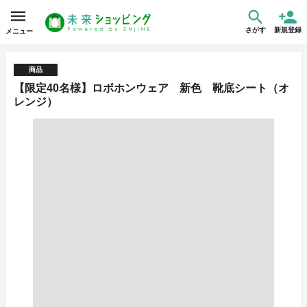
さがす
新規登録
メニュー
商品
【限定40名様】ロボホンウェア 新色 靴底シート（オ
レンジ）