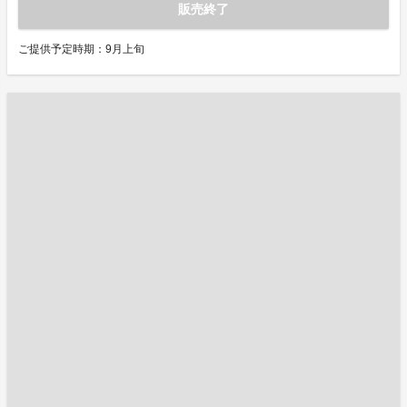
販売終了
ご提供予定時期：9月上旬