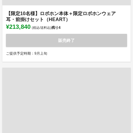
【限定10名様】ロボホン本体＋限定ロボホンウェア
耳・前掛けセット（HEART）
¥213,840
残り
4
(税込/送料込)
販売終了
ご提供予定時期：9月上旬