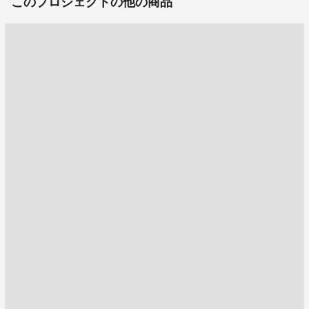
このプロジェクトの他の商品