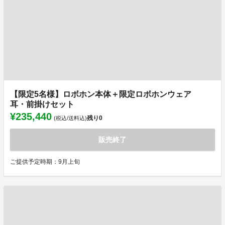
【限定5名様】ロボホン本体＋限定ロボホンウェア
耳・前掛けセット
¥235,440
残り
0
(税込/送料込)
販売終了
ご提供予定時期：9月上旬