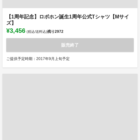
【1周年記念】ロボホン誕生1周年公式Tシャツ【Mサイ
ズ】
¥3,456
残り
2972
(税込/送料込)
販売終了
ご提供予定時期：2017年9月上旬予定