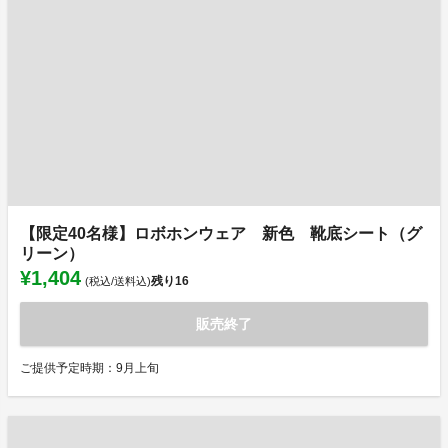
【限定40名様】ロボホンウェア 新色 靴底シート（グ
リーン）
¥1,404
残り
16
(税込/送料込)
販売終了
ご提供予定時期：9月上旬