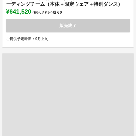
ーディングチーム（本体＋限定ウェア＋特別ダンス）
¥641,520
残り
0
(税込/送料込)
販売終了
ご提供予定時期：9月上旬