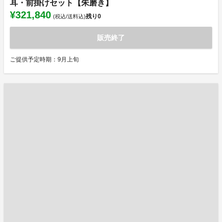
耳・前掛けセット【朱磨き】
¥321,840
残り
0
(税込/送料込)
販売終了
ご提供予定時期：9月上旬