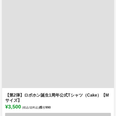
【第2弾】ロボホン誕生1周年公式Tシャツ（Cake）【M
サイズ】
¥3,500
残り
990
(税込/送料込)