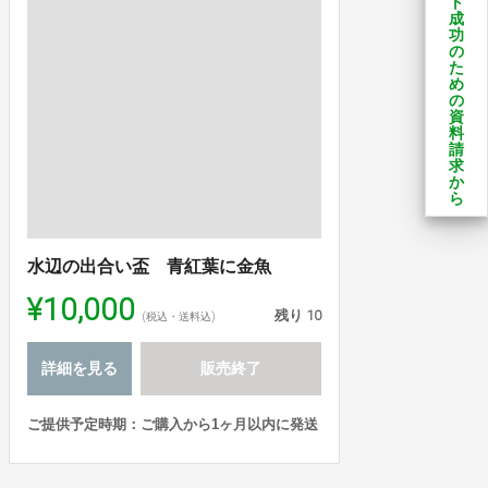
ト
成
功
の
た
め
の
資
料
請
求
か
ら
水辺の出合い盃 青紅葉に金魚
¥10,000
残り
10
(税込・送料込)
詳細を見る
販売終了
ご提供予定時期：ご購入から1ヶ月以内に発送