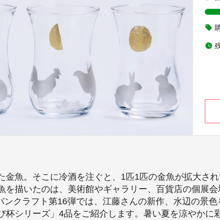
local_offer
watch_later
た金魚。そこに冷酒を注ぐと、1匹1匹の金魚が拡大さ
魚を描いたのは、美術館やギャラリー、百貨店の個展会
ャパンクラフト第16弾では、江藤さんの新作、水辺の景
び杯シリーズ」4品をご紹介します。暑い夏を涼やかに