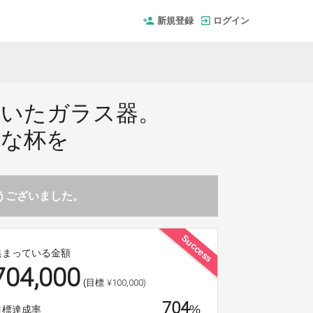
新規登録
ログイン
描いたガラス器。
流な杯を
とうございました。
Success
集まっている金額
704,000
¥100,000)
(目標
704
%
目標達成率