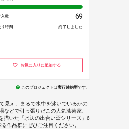
69
購入数
残り時間
終了しました
お気に入りに追加する
help
このプロジェクトは
実行確約型
です。
れて見え、まるで水中を泳いでいるかの
場などで引っ張りだこの人気漆芸家、
色を描いた「水辺の出合い盃シリーズ」6
彩る作品群にぜひご注目ください。