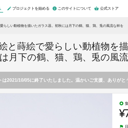
プロジェクトを始める
このサイトについて
公式ストア
愛らしい動植物を描いたガラス器。初秋には月下の鶴、猫、鶏、兎の風流な杯を
絵と蒔絵で愛らしい動植物を
は月下の鶴、猫、鶏、兎の風
は2021/10/05に終了いたしました。温かいご支援、ありが
stars
¥
flag