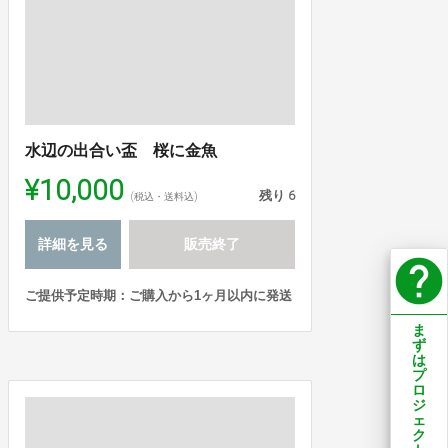
水辺の出合い盃 桜に金魚
¥10,000
残り
6
(税込・送料込)
詳細を見る
販売終了
help
ご提供予定時期：ご購入から1ヶ月以内に発送
ま
ず
は
プ
ロ
ジ
ェ
ク