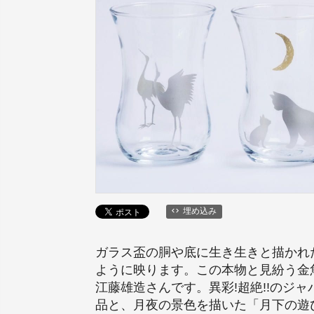
埋め込み
ガラス盃の胴や底に生き生きと描かれ
ように映ります。この本物と見紛う金
江藤雄造さんです。異彩!超絶!!のジ
品と、月夜の景色を描いた「月下の遊