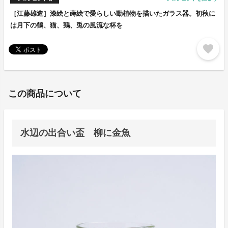
［江藤雄造］漆絵と蒔絵で愛らしい動植物を描いたガラス器。初秋に
は月下の鶴、猫、鶏、兎の風流な杯を
favorite
この商品について
水辺の出合い盃 柳に金魚