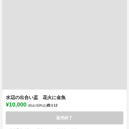
水辺の出合い盃 花火に金魚
¥10,000
残り
12
(税込/送料込)
販売終了