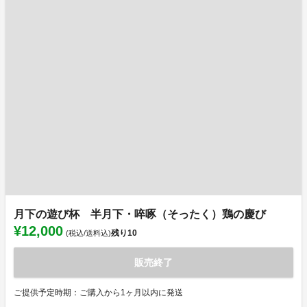
月下の遊び杯 半月下・啐啄（そったく）鶏の慶び
¥12,000
残り
10
(税込/送料込)
販売終了
ご提供予定時期：ご購入から1ヶ月以内に発送