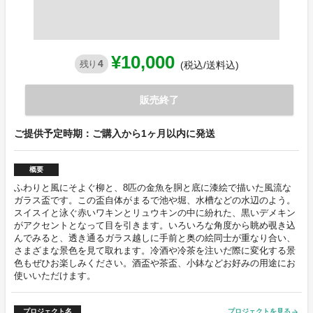
¥10,000
4
残り
(税込/送料込)
販売終了
ご提供予定時期：ご購入から1ヶ月以内に発送
概要
ふわりと風にそよぐ柳と、8匹の金魚を胴と底に漆絵で描いた風流な
ガラス盃です。この盃自体がまるで池や堀、水槽などの水辺のよう。
スイスイと泳ぐ赤いワキンとリュウキンの中に紛れた、黒いデメキン
がアクセントとなって目を引きます。いろいろな角度から眺め覗き込
んでみると、透き通るガラス越しに手前と奥の絵同士が重なり合い、
さまざまな景色を見て取れます。冷酒や冷茶を注いだ際に変化する景
色もぜひお楽しみください。酒盃や茶盃、小鉢などお好みの用途にお
使いいただけます。
プロジェクト名
プロジェクトを見る
arrow_forward