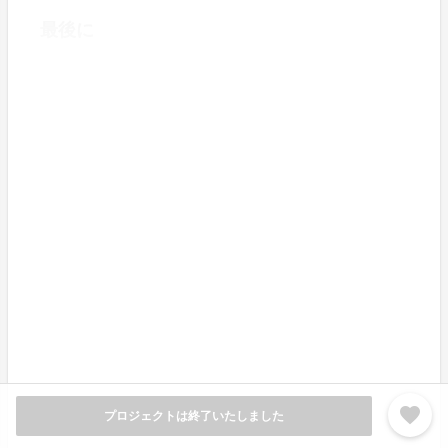
最後に
使っていただくことで、「日々の移動」そして「毎日の
習慣」が整うアイテムとして活用していただけますこと
を願って企画しました。ぜひお手に取っていただけます
と光栄です。
購入して下さった皆様へ特別なプレゼント
A Masteryオリジナル エコバッグをプレゼント
favorite
プロジェクトは終了いたしました