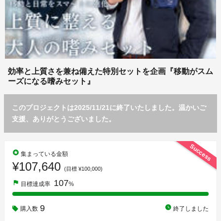
効率と上質さを兼ね備えた特別セットを企画『移動がスム
ーズになる嗜みセット』
このプロジェクトは2025/11/21に終了いたしました。温かいご
支援、ありがとうございました。
Success
stars
集まっている金額
¥107,640
(目標 ¥100,000)
107
flag
目標達成率
%
9
watch_later
購入数
終了しました