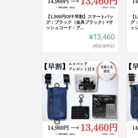
【1,500円OFF早割】スマートバッ
【1
グ：ブラック（金具ブラック）×サ
ク
ッシュコード：ア...
ッシ
¥13,460
(税込/送料込)