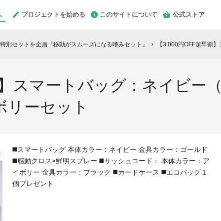
プロジェクトを始める
このサイトについて
公式ストア
特別セットを企画『移動がスムーズになる嗜みセット』
【3,000円OFF超早割】スマ
chevron_right
早割】スマートバッグ：ネイビ
ボリーセット
◼️スマートバッグ 本体カラー：ネイビー 金具カラー：ゴールド
◼️感動クロス×鮮明スプレー ◼️サッシュコード： 本体カラー：ア
イボリー 金具カラー：ブラック ◼️カードケース ◼️エコバッグ１
個プレゼント