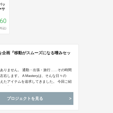
゙ッ
×サ
460
料込)
を企画『移動がスムーズになる嗜みセッ
ありません。 通勤・出張・旅行……その時間
します。 A Masteryは、そんな日々の
えたアイテムを追求してきました。 今回ご紹
めた「特別セット」。 単なる便利グッズでは
けします。
プロジェクトを見る