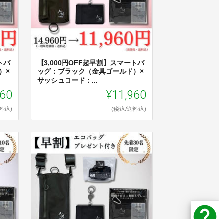
バ
【3,000円OFF超早割】スマートバ
）×
ッグ：ブラック（金具ゴールド）×
サッシュコード：...
960
¥11,960
料込)
(税込/送料込)
help