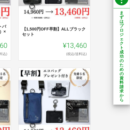
ま
ず
は
プ
バ
【1,500円OFF早割】ALLブラック
ロ
）×
セット
ジ
ェ
960
¥13,460
ク
ト
成
料込)
(税込/送料込)
功
の
た
め
の
資
料
請
求
か
ら