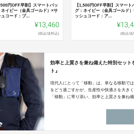
,500円OFF早割】スマートバッ
【1,500円OFF早割】スマートハ
゙：ネイビー（金具ゴールド）×サ
グ：ネイビー（金具ゴールド）
ュコード：ブ...
ッシュコード：ア...
¥13,460
¥13,
(税込/送料込)
(税込/送
効率と上質さを兼ね備えた特別セット
ト』
現代人にとって「移動」は、単なる移動では
をどう過ごすかが、生産性や快適さを大きく左右
「移動」に寄り添い、効率と上質さを兼ね備
介するのは、4つの人気商品をひとつにまと
なく、“日常を整えるアイテム” としてお届