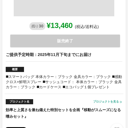
¥13,460
30
残り
(税込/送料込)
販売終了
ご提供予定時期：2025年11月下旬までにお届け
概要
◼️スマートバッグ 本体カラー：ブラック 金具カラー：ブラック ◼️感動
クロス×鮮明スプレー ◼️サッシュコード： 本体カラー：ブラック 金具
カラー：ブラック ◼️カードケース ◼️エコバッグ１個プレゼント
プロジェクト名
プロジェクトを見る
arrow_forward
効率と上質さを兼ね備えた特別セットを企画『移動がスムーズになる
嗜みセット』