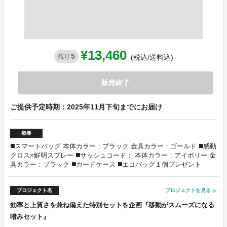
¥13,460
5
残り
(税込/送料込)
販売終了
ご提供予定時期：2025年11月下旬までにお届け
概要
◼️スマートバッグ 本体カラー：ブラック 金具カラー：ゴールド ◼️感動
クロス×鮮明スプレー ◼️サッシュコード： 本体カラー：アイボリー 金
具カラー：ブラック ◼️カードケース ◼️エコバッグ１個プレゼント
プロジェクト名
プロジェクトを見る
arrow_forward
効率と上質さを兼ね備えた特別セットを企画『移動がスムーズになる
嗜みセット』