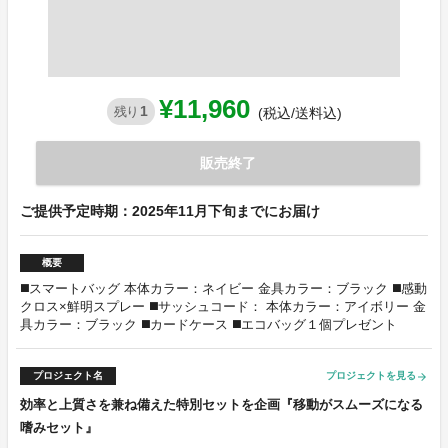
¥11,960
1
残り
(税込/送料込)
販売終了
ご提供予定時期：2025年11月下旬までにお届け
概要
◼️スマートバッグ 本体カラー：ネイビー 金具カラー：ブラック ◼️感動
クロス×鮮明スプレー ◼️サッシュコード： 本体カラー：アイボリー 金
具カラー：ブラック ◼️カードケース ◼️エコバッグ１個プレゼント
プロジェクト名
プロジェクトを見る
arrow_forward
効率と上質さを兼ね備えた特別セットを企画『移動がスムーズになる
嗜みセット』