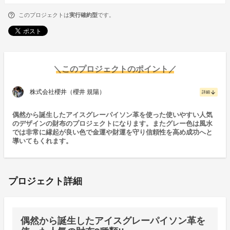
このプロジェクトは
実行確約型
です。
＼このプロジェクトのポイント／
株式会社櫻井（櫻井 規陽）
arrow_downward
詳細
偶然から誕生したアイスグレーパイソン革を使った使いやすい人気
のデザインの財布のプロジェクトになります。またグレー色は風水
では非常に縁起が良い色で金運や財運を守り信頼性を高め成功へと
導いてもくれます。
プロジェクト詳細
偶然から誕生したアイスグレーパイソン革を