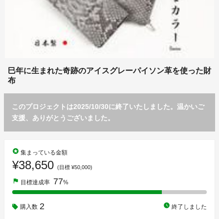
巳年に生まれた奇跡のアイスグレーパイソン革を使った財
布
このプロジェクトは2025/10/30に終了いたしました。温かいご
支援、ありがとうございました。
stars
集まっている金額
¥38,650
(目標 ¥50,000)
77
flag
目標達成率
%
2
watch_later
購入数
終了しました