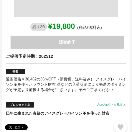
¥19,800
29
残り
(税込/送料込)
販売終了
ご提供予定時期：202512
概要
通常価格￥30,462の35％OFF（消費税、送料込み） アイスグレーパイ
ソン革を使ったラウンド財布 革などの入荷状況により発送のタイミン
グが予定より前後する場合がございます。予めご了承ください。
プロジェクト名
プロジェクトを見る
arrow_forward
巳年に生まれた奇跡のアイスグレーパイソン革を使った財布
favorite