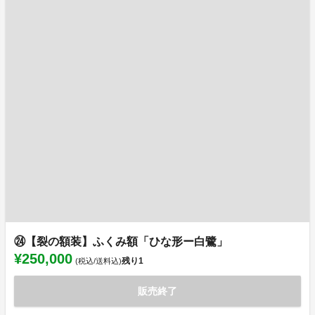
㉔【裂の額装】ふくみ額「ひな形ー白鷺」
¥250,000
残り
1
(税込/送料込)
販売終了