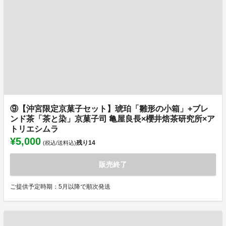
⑨【沖宮限定京菓子セット】琥珀「雛形の小箱」+ブレ
ンド茶「茶と染」京菓子司 亀屋良長×櫻井焙茶研究所×ア
トリエシムラ
¥5,000
残り
14
(税込/送料込)
販売終了
ご提供予定時期：5月以降で順次発送