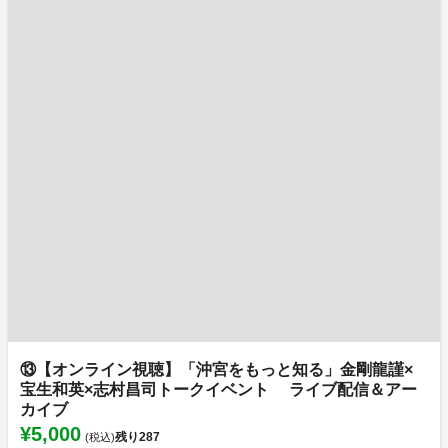
⑬【オンライン視聴】「沖宮をもっと知る」金剛龍謹×
宝生和英×志村昌司トークイベント ライブ配信＆アー
カイブ
¥5,000
残り
287
(税込)