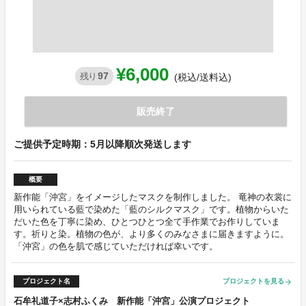
¥6,000
97
残り
(税込/送料込)
販売終了
ご提供予定時期：5月以降順次発送します
概要
新作能「沖宮」をイメージしたマスクを制作しました。 竜神の衣裳に
用いられている藍で染めた「藍のシルクマスク」です。植物からいた
だいた色を丁寧に染め、ひとつひとつ全て手作業でお作りしていま
す。祈りと染。植物の色が、より多くのみなさまに届きますように。
「沖宮」の色を肌で感じていただければ幸いです。
プロジェクト名
プロジェクトを見る
arrow_forward
石牟礼道子×志村ふくみ 新作能「沖宮」公演プロジェクト