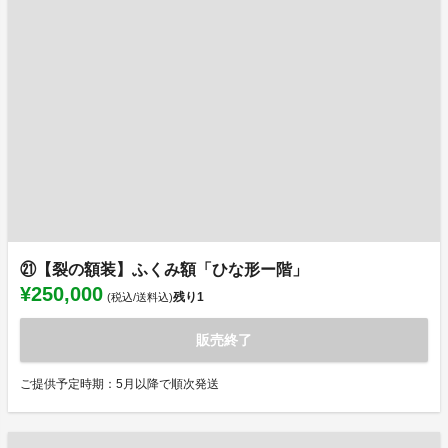
㉑【裂の額装】ふくみ額「ひな形ー階」
¥250,000
残り
1
(税込/送料込)
販売終了
ご提供予定時期：5月以降で順次発送