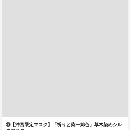
⑩【沖宮限定マスク】「祈りと染ー緋色」草木染めシル