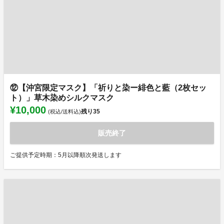
⑫【沖宮限定マスク】「祈りと染ー緋色と藍（2枚セッ
ト）」草木染めシルクマスク
¥10,000
残り
35
(税込/送料込)
販売終了
ご提供予定時期：5月以降順次発送します