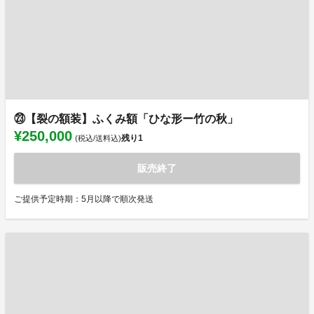
㉓【裂の額装】ふくみ額「ひな形ー竹の秋」
¥250,000
残り
1
(税込/送料込)
販売終了
ご提供予定時期：5月以降で順次発送