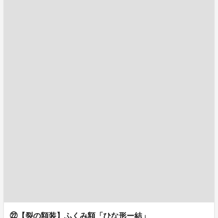
㉒【裂の額装】ふくみ額「ひな形ー結」