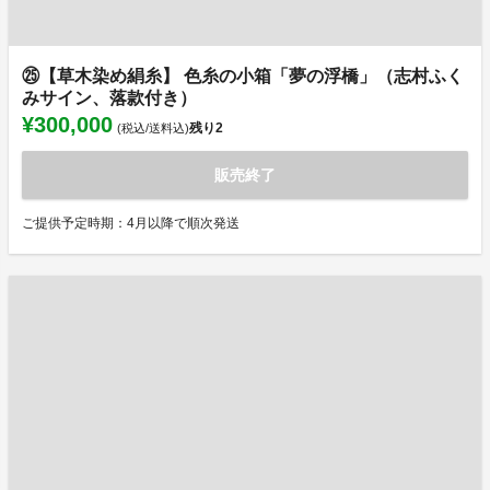
㉕【草木染め絹糸】 色糸の小箱「夢の浮橋」（志村ふく
みサイン、落款付き）
¥300,000
残り
2
(税込/送料込)
販売終了
ご提供予定時期：4月以降で順次発送