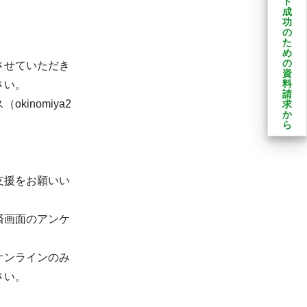
ト
成
功
の
た
め
の
させていただき
資
料
さい。
請
inomiya2
求
か
ら
支援をお願いい
済画面のアンケ
オンラインのみ
さい。