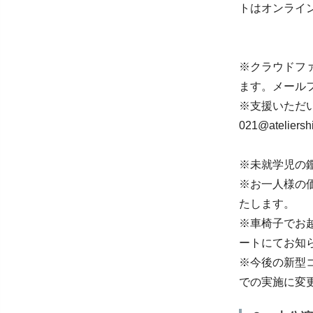
トはオンライ
※クラウドフ
ます。メール
※支援いただい
021@atelie
※未就学児の
※お一人様の
たします。
※車椅子でお
ートにてお知
※今後の新型
での実施に変