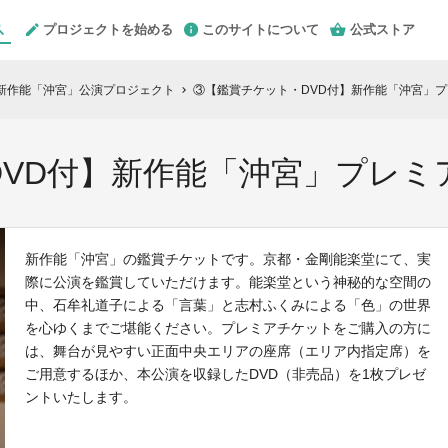
プロジェクトを始める
このサイトについて
公式ストア
新作能「沖宮」公演プロジェクト
③【鑑賞チケット・DVD付】新作能「沖宮」プレ
chevron_right
VD付】新作能「沖宮」プレミア
新作能「沖宮」の鑑賞チケットです。京都・金剛能楽堂にて、実
際に公演を鑑賞していただけます。能楽堂という神秘的な空間の
中、石牟礼道子による「言葉」と志村ふくみによる「色」の世界
を心ゆくまでご堪能ください。プレミアチケットをご購入の方に
は、舞台が見やすい正面中央エリアの座席（エリア内指定席）を
ご用意するほか、本公演を収録したDVD（非売品）を1枚プレゼ
ントいたします。