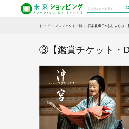
トップ
プロジェクト一覧
石牟礼道子×志村ふくみ 
chevron_right
chevron_right
③【鑑賞チケット・D