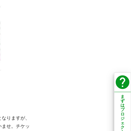
help
ま
ず
は
プ
ロ
となりますが、
ジ
ェ
いませ。チケッ
ク