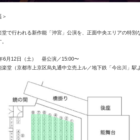
遥＞
楽堂で行われる新作能「沖宮」公演を、正面中央エリアの特別
す。
年6月12日（土） 昼公演／15:00〜
楽堂（京都市上京区烏丸通中立売上ル／地下鉄「今出川」駅よ