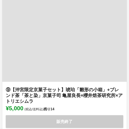
⑨【沖宮限定京菓子セット】琥珀「雛形の小箱」+ブレ
ンド茶「茶と染」京菓子司 亀屋良長×櫻井焙茶研究所×ア
トリエシムラ
¥5,000
残り
14
(税込/送料込)
販売終了