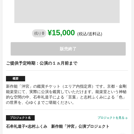
¥15,000
0
残り
(税込/送料込)
販売終了
ご提供予定時期：公演の１ヵ月前まで
概要
新作能「沖宮」の鑑賞チケット（エリア内指定席）です。京都・金剛
能楽堂にて、実際に公演を鑑賞していただけます。能楽堂という神秘
的な空間の中、石牟礼道子による「言葉」と志村ふくみによる「色」
の世界を、心ゆくまでご堪能ください。
プロジェクト名
プロジェクトを見る
arrow_forward
石牟礼道子×志村ふくみ 新作能「沖宮」公演プロジェクト