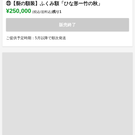
㉓【裂の額装】ふくみ額「ひな形ー竹の秋」
¥250,000
残り
1
(税込/送料込)
販売終了
ご提供予定時期：5月以降で順次発送