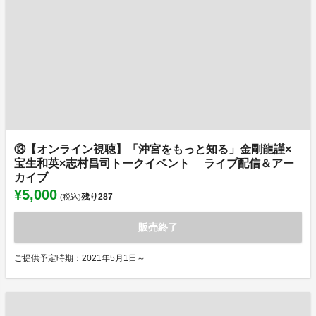
⑬【オンライン視聴】「沖宮をもっと知る」金剛龍謹×
宝生和英×志村昌司トークイベント ライブ配信＆アー
カイブ
¥5,000
残り
287
(税込)
販売終了
ご提供予定時期：2021年5月1日～