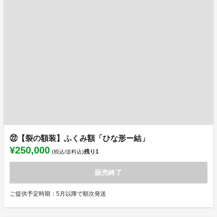
㉒【裂の額装】ふくみ額「ひな形ー結」
¥250,000
残り
1
(税込/送料込)
販売終了
ご提供予定時期：5月以降で順次発送