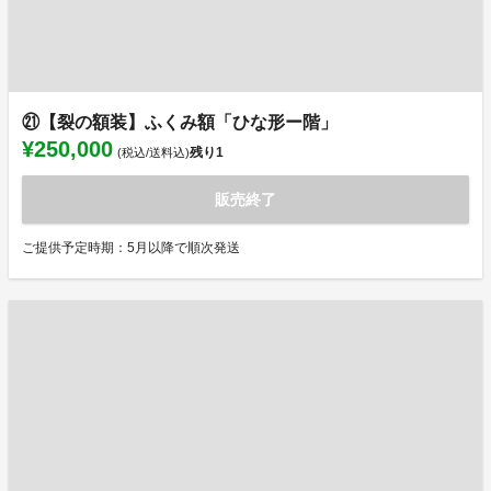
㉑【裂の額装】ふくみ額「ひな形ー階」
¥250,000
残り
1
(税込/送料込)
販売終了
ご提供予定時期：5月以降で順次発送