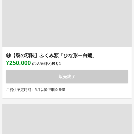
㉔【裂の額装】ふくみ額「ひな形ー白鷺」
¥250,000
残り
1
(税込/送料込)
販売終了
ご提供予定時期：5月以降で順次発送