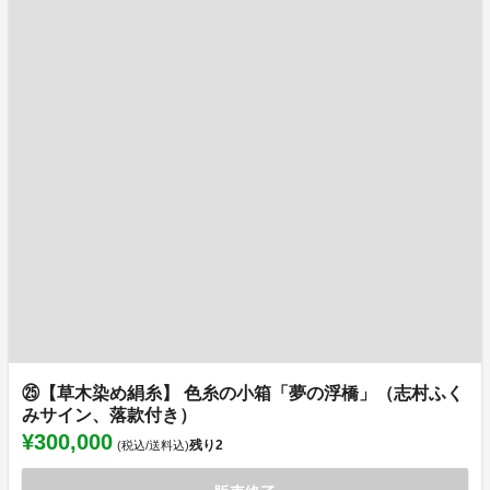
㉕【草木染め絹糸】 色糸の小箱「夢の浮橋」（志村ふく
みサイン、落款付き）
¥300,000
残り
2
(税込/送料込)