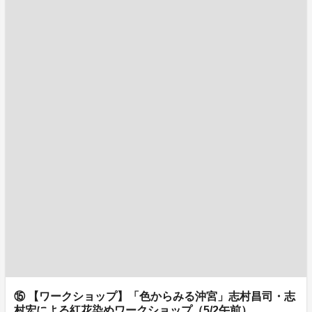
⑮ 【ワークショップ】「色からみる沖宮」志村昌司・志
村宏による紅花染めワークショップ（5/2午前）