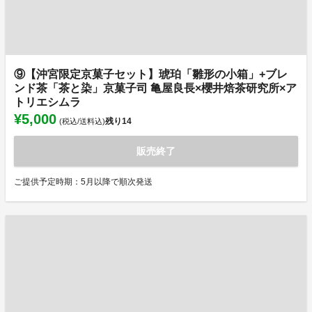
⑨【沖宮限定京菓子セット】琥珀「雛形の小箱」+ブレ
ンド茶「茶と染」京菓子司 亀屋良長×櫻井焙茶研究所×ア
トリエシムラ
¥5,000
残り
14
(税込/送料込)
販売終了
ご提供予定時期：5月以降で順次発送