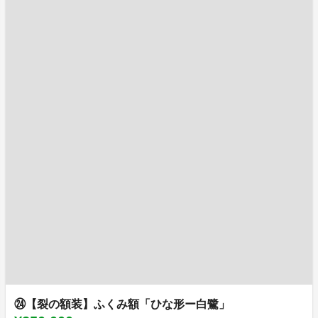
㉔【裂の額装】ふくみ額「ひな形ー白鷺」