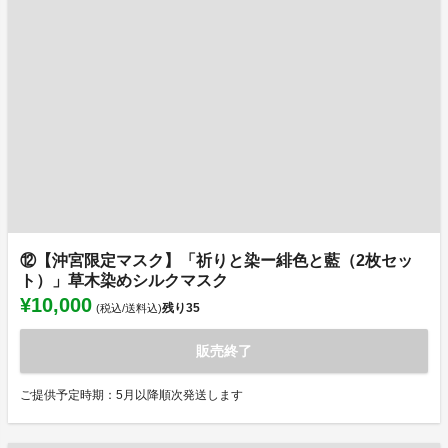
⑫【沖宮限定マスク】「祈りと染ー緋色と藍（2枚セッ
ト）」草木染めシルクマスク
¥10,000
残り
35
(税込/送料込)
販売終了
ご提供予定時期：5月以降順次発送します