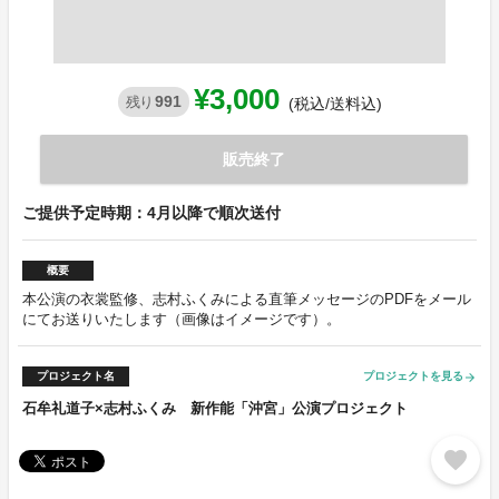
¥3,000
991
残り
(税込/送料込)
販売終了
ご提供予定時期：4月以降で順次送付
概要
本公演の衣裳監修、志村ふくみによる直筆メッセージのPDFをメール
にてお送りいたします（画像はイメージです）。
プロジェクト名
プロジェクトを見る
arrow_forward
石牟礼道子×志村ふくみ 新作能「沖宮」公演プロジェクト
favorite