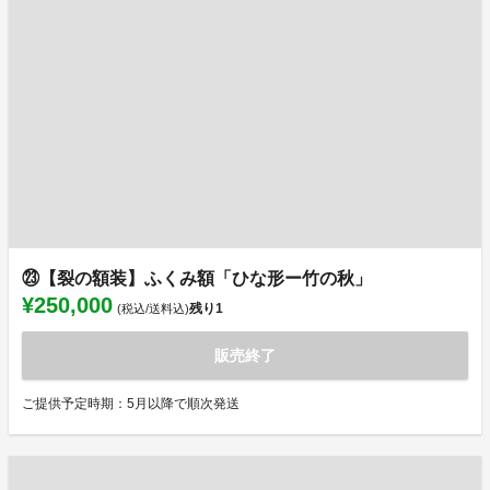
㉓【裂の額装】ふくみ額「ひな形ー竹の秋」
¥250,000
残り
1
(税込/送料込)
販売終了
ご提供予定時期：5月以降で順次発送