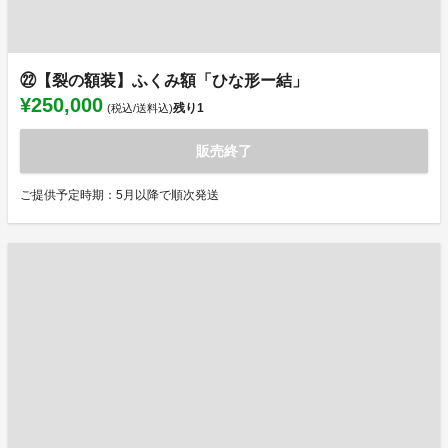
㉒【裂の額装】ふくみ額「ひな形ー結」
¥250,000
残り
1
(税込/送料込)
販売終了
ご提供予定時期：5月以降で順次発送