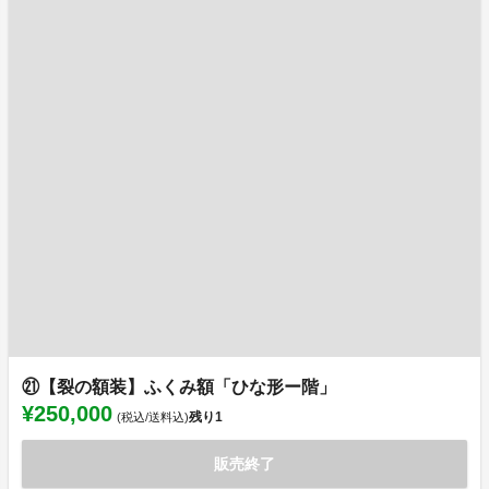
㉑【裂の額装】ふくみ額「ひな形ー階」
¥250,000
残り
1
(税込/送料込)
販売終了