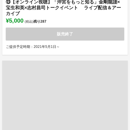
⑬【オンライン視聴】「沖宮をもっと知る」金剛龍謹×
宝生和英×志村昌司トークイベント ライブ配信＆アー
カイブ
¥5,000
残り
287
(税込)
販売終了
ご提供予定時期：2021年5月1日～