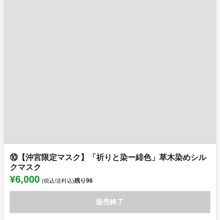
⑩【沖宮限定マスク】「祈りと染ー緋色」草木染めシル
クマスク
¥6,000
残り
96
(税込/送料込)
販売終了