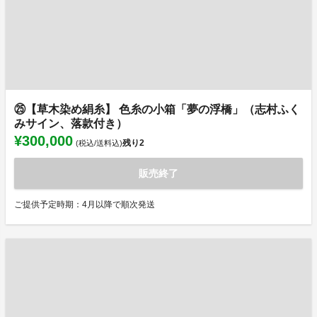
㉕【草木染め絹糸】 色糸の小箱「夢の浮橋」（志村ふく
みサイン、落款付き）
¥300,000
残り
2
(税込/送料込)
販売終了
ご提供予定時期：4月以降で順次発送