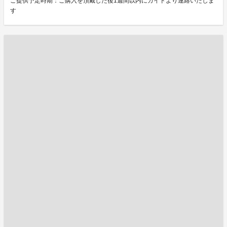
ご提供予定時期：ご購入を頂戴した後1週間以内にガイドより連絡いたしま
す