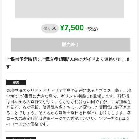
¥7,500
50
残り
(税込)
販売終了
ご提供予定時期：ご購入後1週間以内にガイドより連絡いたしま
す
概要
東地中海のシリア・アナトリア半島の沿岸にあるキプロス（島）。地
中海では3番目に大きな島で、ギリシャ神話にも登場します。飛行機
は日本からの直行便がなく、なかなか行けない国ですが、世界遺産な
ど見どころが満載。修道院も多くちょっと変わった雰囲気に魅了され
ることでしょう。その地から毎週土曜日と日曜日にお送りします。各
コースの設定時間は詳細ページでご確認ください。ツアー料金は1つ
のコース分の価格です。