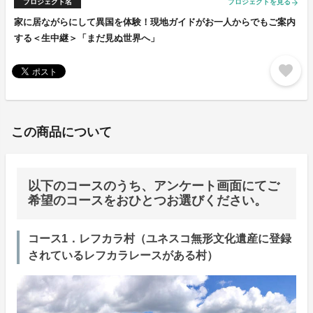
プロジェクト名
プロジェクトを見る
arrow_forward
家に居ながらにして異国を体験！現地ガイドがお一人からでもご案内
する＜生中継＞「まだ見ぬ世界へ」
favorite
この商品について
以下のコースのうち、アンケート画面にてご
希望のコースをおひとつお選びください。
コース1．レフカラ村（ユネスコ無形文化遺産に登録
されているレフカラレースがある村）