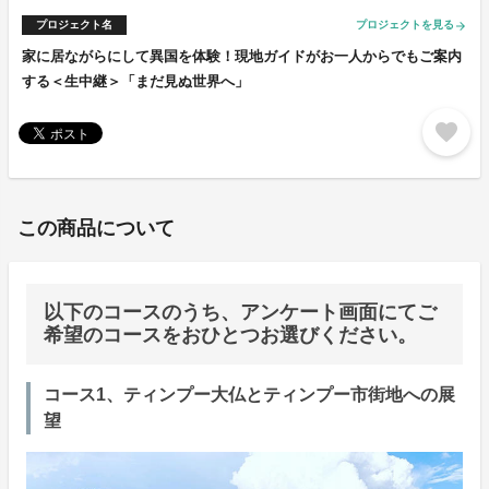
プロジェクト名
プロジェクトを見る
arrow_forward
家に居ながらにして異国を体験！現地ガイドがお一人からでもご案内
する＜生中継＞「まだ見ぬ世界へ」
favorite
この商品について
以下のコースのうち、アンケート画面にてご
希望のコースをおひとつお選びください。
コース1、ティンプー大仏とティンプー市街地への展
望