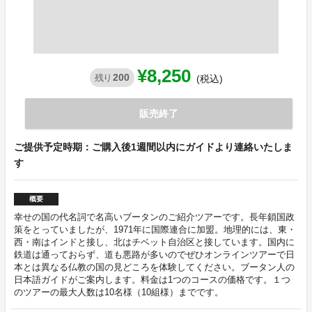
¥8,250
200
残り
(税込)
販売終了
ご提供予定時期：ご購入後1週間以内にガイドより連絡いたしま
す
概要
幸せの国の代名詞で名高いブータンのご紹介ツアーです。長年鎖国政
策をとっていましたが、1971年に国際連合に加盟。地理的には、東・
西・南はインドと接し、北はチベット自治区と接しています。国内に
鉄道は通っておらず、道も悪路が多いのでぜひオンラインツアーで日
本とは異なる仏教の国の見どころを体験してください。ブータン人の
日本語ガイドがご案内します。料金は1つのコースの価格です。１つ
のツアーの最大人数は10名様（10組様）までです。