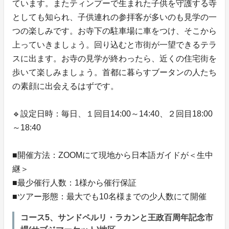
ています。またティンプーで生まれた子供を守護する寺
としても知られ、子供連れの参拝客が多いのも見学の一
つの楽しみです。お寺下の駐車場に車をつけ、そこから
上っていきましょう。回り込むと市街が一望できるテラ
スに出ます。お寺の見学が終わったら、近くの住宅街を
歩いて楽しみましょう。首都に暮らすブータンの人たち
の素顔に出会えるはずです。
🔹設定日時：毎日、１回目14:00～14:40、２回目18:00
～18:40
■開催方法：ZOOMにて現地から日本語ガイドが＜生中
継＞
■最少催行人数：1様から催行保証
■ツアー形態：最大でも10名様までの少人数にて開催
コース5、サンドペルリ・ラカンと王政百周年記念市