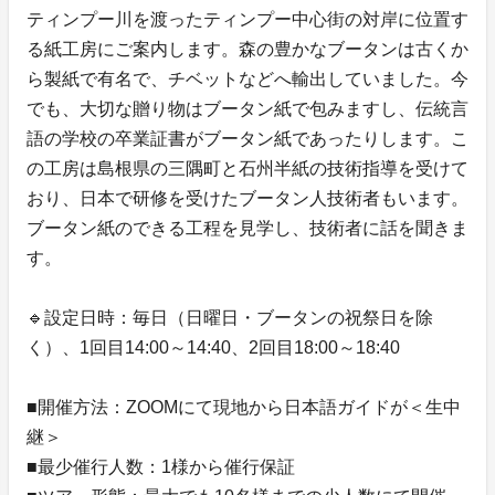
ティンプー川を渡ったティンプー中心街の対岸に位置す
る紙工房にご案内します。森の豊かなブータンは古くか
ら製紙で有名で、チベットなどへ輸出していました。今
でも、大切な贈り物はブータン紙で包みますし、伝統言
語の学校の卒業証書がブータン紙であったりします。こ
の工房は島根県の三隅町と石州半紙の技術指導を受けて
おり、日本で研修を受けたブータン人技術者もいます。
ブータン紙のできる工程を見学し、技術者に話を聞きま
す。
🔹設定日時：毎日（日曜日・ブータンの祝祭日を除
く）、1回目14:00～14:40、2回目18:00～18:40
■開催方法：ZOOMにて現地から日本語ガイドが＜生中
継＞
■最少催行人数：1様から催行保証