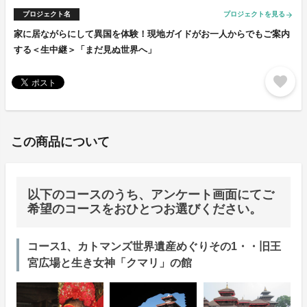
プロジェクト名
プロジェクトを見る
arrow_forward
家に居ながらにして異国を体験！現地ガイドがお一人からでもご案内
する＜生中継＞「まだ見ぬ世界へ」
favorite
この商品について
以下のコースのうち、アンケート画面にてご
希望のコースをおひとつお選びください。
コース1、カトマンズ世界遺産めぐりその1・・旧王
宮広場と生き女神「クマリ」の館