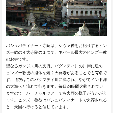
パシュパティナート寺院は、シヴァ神をお祀りするヒン
ズー教の４大寺院の１つで、ネパール最大のヒンズー教
のお寺です。
聖なるガンジス川の支流、バグマティ川の川岸に建ち、
ヒンズー教徒の遺体を焼く火葬場があることでも有名で
す。遺灰はこのバグマティ川に流され、やがてインド洋
の大海へと流れて行きます。毎日24時間火葬されてい
ますので、バーチャルツアーでも火葬の様子がうかがえ
ます。ヒンズー教徒はパシュパティナートで火葬される
と、天国へ行けると信じています。