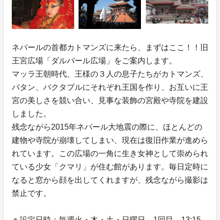
ネパールの首都カトマンズに来たら、まずはここ！！旧
王宮広場「ダルバール広場」をご案内します。
マッラ王朝時代、王様の３人の息子たちがカトマンズ、
パタン、バクタプルにそれぞれ王国を作り、お互いに王
宮の美しさを競い合い、見事な装飾の宮殿や寺院を建設
しました。
残念ながら2015年ネパール大地震の際に、ほとんどの
建物や寺院が崩壊してしまい、現在は復旧作業が進めら
れています。この広場の一角に生き女神として崇められ
ている少女「クマリ」が住む館があります。毎日定時に
なると窓から顔を出してくれますが、残念ながら撮影は
禁止です。
🔹設定日時：毎週火・木・土・日曜日、1回目、13:15