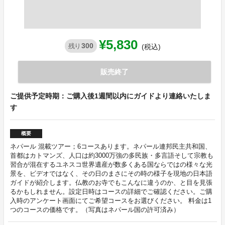
¥5,830
300
残り
(税込)
販売終了
ご提供予定時期：ご購入後1週間以内にガイドより連絡いたしま
す
概要
ネパール 混載ツアー；6コースあります。ネパール連邦民主共和国、
首都はカトマンズ、人口は約3000万強の多民族・多言語そして宗教も
習合が混在するユネスコ世界遺産が数多くある国ならではの様々な光
景を、ビデオではなく、その日のまさにその時の様子を現地の日本語
ガイドが紹介します。仏教のお寺でもこんなに違うのか、と目を見張
るかもしれません。設定日時はコースの詳細でご確認ください。ご購
入時のアンケート画面にてご希望コースをお選びください。 料金は1
つのコースの価格です。（写真はネパール国の許可済み）