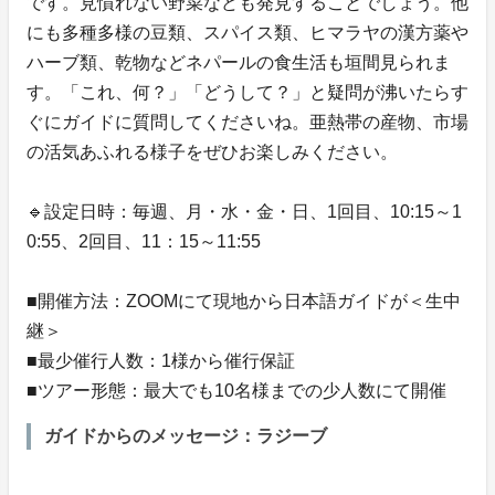
です。見慣れない野菜なども発見することでしょう。他
にも多種多様の豆類、スパイス類、ヒマラヤの漢方薬や
ハーブ類、乾物などネパールの食生活も垣間見られま
す。「これ、何？」「どうして？」と疑問が沸いたらす
ぐにガイドに質問してくださいね。亜熱帯の産物、市場
の活気あふれる様子をぜひお楽しみください。
🔹設定日時：毎週、月・水・金・日、1回目、10:15～1
0:55、2回目、11：15～11:55
■開催方法：ZOOMにて現地から日本語ガイドが＜生中
継＞
■最少催行人数：1様から催行保証
■ツアー形態：最大でも10名様までの少人数にて開催
ガイドからのメッセージ：ラジーブ