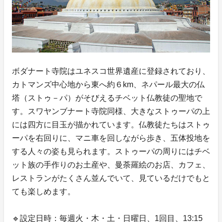
ボダナート寺院はユネスコ世界遺産に登録されており、
カトマンズ中心地から東へ約６km、ネパール最大の仏
塔（ストゥ－パ）がそびえるチベット仏教徒の聖地で
す。スワヤンブナート寺院同様、大きなストゥーパの上
には四方に目玉が描かれています。仏教徒たちはストゥ
ーパを右回りに、マニ車を回しながら歩き、五体投地を
する人々の姿も見られます。ストゥーパの周りにはチベ
ット族の手作りのお土産や、曼荼羅絵のお店、カフェ、
レストランがたくさん並んでいて、見ているだけでもと
ても楽しめます。
🔹設定日時：毎週火・木・土・日曜日、1回目、13:15