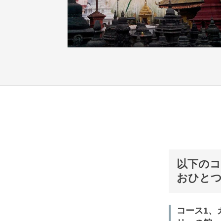
以下の
おひと
コース1、