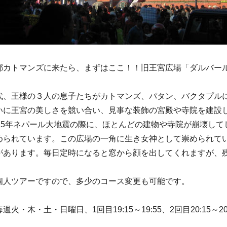
都カトマンズに来たら、まずはここ！！旧王宮広場「ダルバー
代、王様の３人の息子たちがカトマンズ、パタン、バクタプル
いに王宮の美しさを競い合い、見事な装飾の宮殿や寺院を建設
015年ネパール大地震の際に、ほとんどの建物や寺院が崩壊して
められています。この広場の一角に生き女神として崇められて
があります。毎日定時になると窓から顔を出してくれますが、
個人ツアーですので、多少のコース変更も可能です。
週火・木・土・日曜日、1回目19:15～19:55、2回目20:15～20: