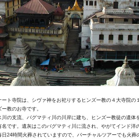
ナート寺院は、シヴァ神をお祀りするヒンズー教の４大寺院の
ズー教のお寺です。
ス川の支流、バグマティ川の川岸に建ち、ヒンズー教徒の遺体
有名です。遺灰はこのバグマティ川に流され、やがてインド洋
毎日24時間火葬されていますので、バーチャルツアーでも火葬