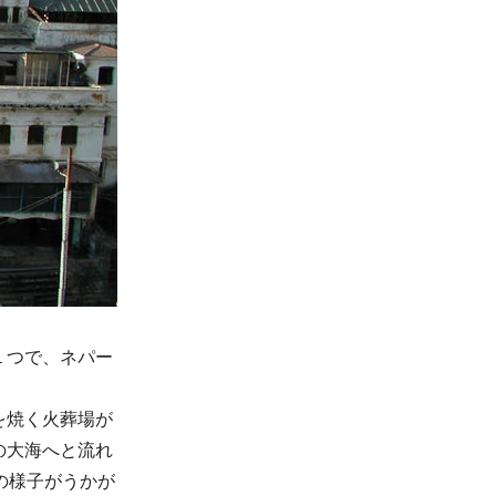
１つで、ネパー
を焼く火葬場が
の大海へと流れ
の様子がうかが