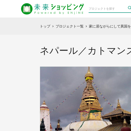
トップ
プロジェクト一覧
家に居ながらにして異国
chevron_right
chevron_right
ネパール／カトマンズ