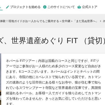
プロジェクトを始める
このサイトについて
公式ストア
を体験！現地ガイドがお一人からでもご案内する＜生中継＞「まだ見ぬ世界へ」
ネ
chevron_right
、世界遺産めぐり FIT （貸
ネパール FITツアー；内容は混載のコースと同じですが、FITツ
アーではご参加がお一人様のため多少のコース変更など自由がき
きます。6コースございます。ネパールはインドとチベットの間
にあり、寺院の他にエベレストで知られている国です。カトマン
ズの迷路のような旧市街にある様々なお寺や、猿が住む事で知ら
れているスワヤンブナート寺院など世界遺産の宝庫です。異国情
緒溢れるネパール、お客様一人でガイドを独り占めしてカトマン
ズを味わってみませんか。きっとお気に召していただけると思い
ます。