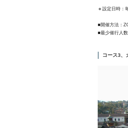
🔹設定日時：毎
■開催方法：
■最少催行人
コース3、