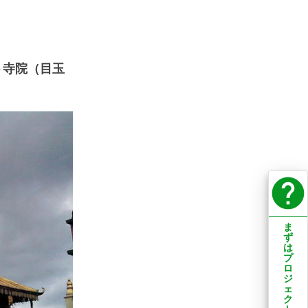
ト寺院（目玉
help
ま
ず
は
プ
ロ
ジ
ェ
ク