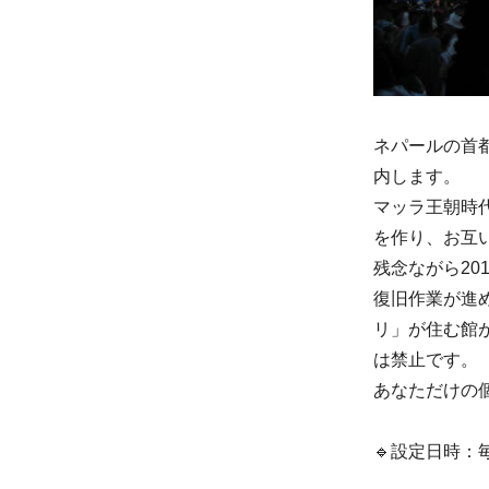
ネパールの首
内します。
マッラ王朝時
を作り、お互
残念ながら2
復旧作業が進
リ」が住む館
は禁止です。
あなただけの
🔹設定日時：毎