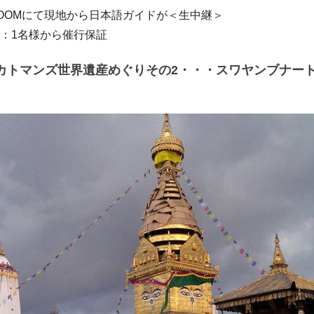
ZOOMにて現地から日本語ガイドが＜生中継＞
数：1名様から催行保証
カトマンズ世界遺産めぐりその2・・・スワヤンブナー