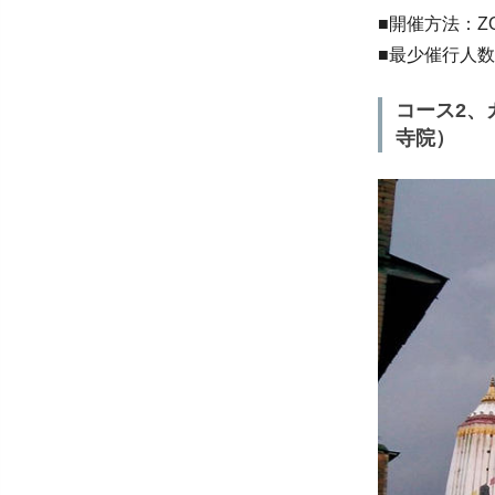
■開催方法：
■最少催行人
コース2、
寺院）