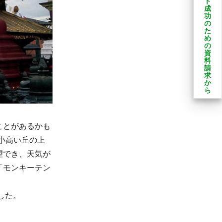
ト
成
功
の
た
め
の
資
料
請
求
か
ら
ことがあるかも
小高い丘の上
望でき、天気が
「モンキーテン
した。