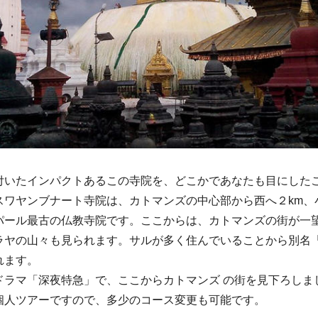
付いたインパクトあるこの寺院を、どこかであなたも目にした
スワヤンブナート寺院は、カトマンズの中心部から西へ２km、
パール最古の仏教寺院です。ここからは、カトマンズの街が一
ラヤの山々も見られます。サルが多く住んでいることから別名
れます。
ドラマ「深夜特急」で、ここからカトマンズ の街を見下ろしま
個人ツアーですので、多少のコース変更も可能です。