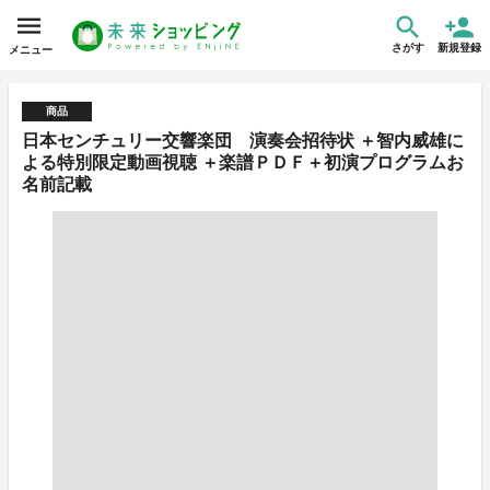
さがす
新規登録
メニュー
商品
日本センチュリー交響楽団 演奏会招待状 ＋智内威雄に
よる特別限定動画視聴 ＋楽譜ＰＤＦ＋初演プログラムお
名前記載