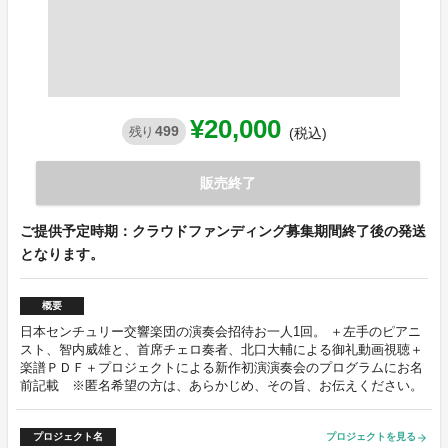
¥20,000
499
残り
(税込)
販売終了
ご提供予定時期：クラウドファンディング募集期間終了後の発送
となります。
概要
日本センチュリー交響楽団の演奏会招待お一人1回。 ＋左手のピアニ
スト、智内威雄と、首席チェロ奏者、北口大輔による御礼動画視聴＋
楽譜ＰＤＦ＋プロジェクトによる新作初演演奏会のプログラムにお名
前記載 ※匿名希望の方は、あらかじめ、その旨、お伝えください。
プロジェクト名
プロジェクトを見る
arrow_forward