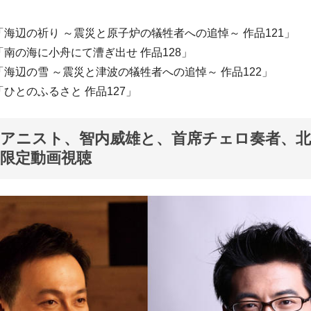
海辺の祈り ～震災と原子炉の犠牲者への追悼～ 作品121」
南の海に小舟にて漕ぎ出せ 作品128」
海辺の雪 ～震災と津波の犠牲者への追悼～ 作品122」
ひとのふるさと 作品127」
アニスト、智内威雄と、首席チェロ奏者、北
限定動画視聴