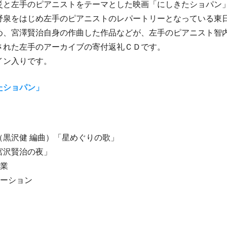
災と左手のピアニストをテーマとした映画「にしきたショパン
野泉をはじめ左手のピアニストのレパートリーとなっている東
め、宮澤賢治自身の作曲した作品などが、左手のピアニスト智
された左手のアーカイブの寄付返礼ＣＤです。
イン入りです。
たショパン」
（黒沢健 編曲）「星めぐりの歌」
宮沢賢治の夜」
授業
テーション