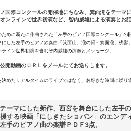
ノ国際コンクールの開催地にちなみ、箕面滝をテーマ
オンラインで世界初演など、智内威雄による演奏とお
のために新たに作曲された「左手のピアノ国際コンクール」の
マにした左手のピアノ独奏曲「箕面山、瀧の谺～箕面瀧、残響
ンライン世界初演を含む智内威雄の演奏とメッセージ。
公開動画のＵＲＬをメールにてお送りします。
を決めたリアルタイムのライブではなく、お好きな時間に繰り
をテーマにした新作、西宮を舞台にした左手
応援する映画「にしきたショパン」のエンデ
左手のピアノ曲の楽譜ＰＤＦ3点。