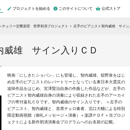
プロジェクトを始める
このサイトについて
公式ストア
ンチュリー交響楽団 世界初演プロジェクト
左手のピアニスト智内威雄 サイン
chevron_right
内威雄 サイン入りＣＤ
映画「にしきたショパン」にも登場し、智内威雄、舘野泉をはじ
め左手のピアニストのレパートリーとなっている東日本大震災の
追悼作品をはじめ、宮澤賢治自身の作曲した作品などが、左手の
ピアニスト智内威雄自身の演奏により収録された左手のアーカイ
ブの寄付返礼ＣＤです。智内威雄のサイン入りです。 ＋左手の
ピアニスト、智内威雄と、首席チェロ奏者、北口大輔による特別
限定動画視聴（御礼メッセージ＋演奏）＋楽譜ＰＤＦ＋当プロジ
ェクトによる新作初演演奏会プログラムへのお名前の記載。