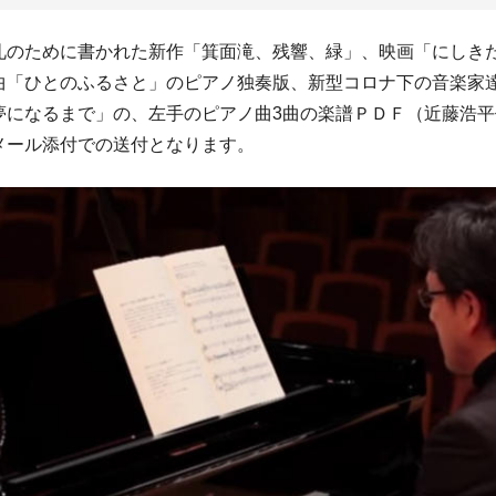
礼のために書かれた新作「箕面滝、残響、緑」、映画「にしき
曲「ひとのふるさと」のピアノ独奏版、新型コロナ下の音楽家
夢になるまで」の、左手のピアノ曲3曲の楽譜ＰＤＦ（近藤浩平
メール添付での送付となります。