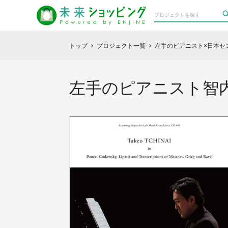
トップ
プロジェクト一覧
左手のピアニスト×日本セ
chevron_right
chevron_right
左手のピアニスト智