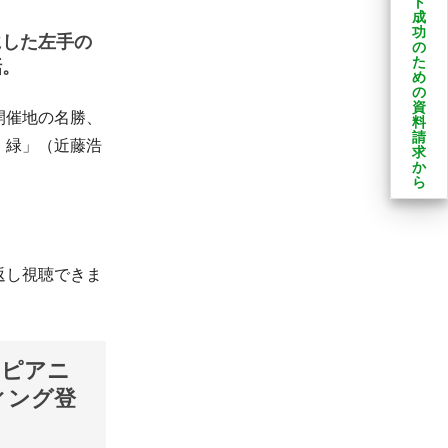
ト
成
功
にした左手の
の
た
話。
め
の
資
開催地の名勝、
料
請
、緑」（近藤浩
求
か
ら
返し視聴できま
のピアニ
ィング登