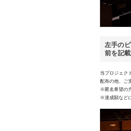
左手の
前を記載
当プロジェク
配布の他、ご
※匿名希望の
※達成額など