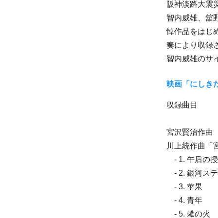
阪神淡路大震
智内威雄、舘
悼作品をはじ
奏により収録
智内威雄のサ
映画「にしき
収録曲目
宮沢賢治作曲
川上統作曲「
- 1. 午后の
- 2. 銀河ス
- 3. 苹果
- 4. 青年
- 5. 蠍の火