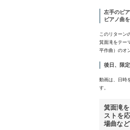
左手のピア
ピアノ曲を
このリターン
箕面滝をテー
平作曲）のオ
後日、限定
動画は、日時
す。
箕面滝
ストを
場曲など