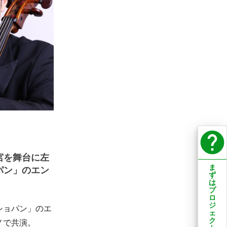
help
宮を舞台に左
ま
パン」のエン
ず
は
プ
ロ
ジ
ショパン」のエ
ェ
ク
ノで共演。