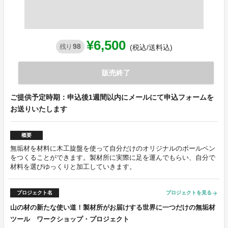
¥6,500
98
残り
(税込/送料込)
販売終了
ご提供予定時期：申込後1週間以内にメールにて申込フォームを
お送りいたします
概要
無垢材を材料に木工旋盤を使って自分だけのオリジナルのボールペン
をつくることができます。製材所に実際に足を運んでもらい、自分で
材料を選びゆっくりと加工していきます。
プロジェクト名
プロジェクトを見る
arrow_forward
山の材の新たな使い道！製材所がお届けする世界に一つだけの無垢材
ツール ワークショップ・プロジェクト