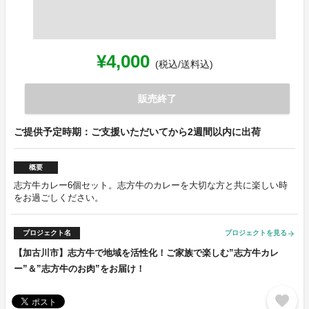
¥4,000
(税込/送料込)
販売終了
ご提供予定時期：ご支援いただいてから2週間以内に出荷
概要
志方牛カレー6個セット。志方牛のカレーを大切な方と共に楽しい時
をお過ごしください。
プロジェクト名
プロジェクトを見る
arrow_forward
【加古川市】志方牛で地域を活性化！ご家族で楽しむ”志方牛カレ
ー”＆”志方牛のお肉”をお届け！
favorite