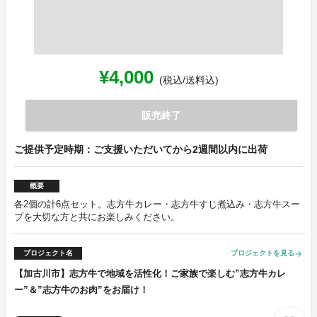
¥4,000
(税込/送料込)
販売終了
ご提供予定時期：ご支援いただいてから2週間以内に出荷
概要
各2個の計6点セット。志方牛カレー・志方牛すじ煮込み・志方牛スー
プを大切な方と共にお楽しみください。
プロジェクト名
プロジェクトを見る
arrow_forward
【加古川市】志方牛で地域を活性化！ご家族で楽しむ”志方牛カレ
ー”＆”志方牛のお肉”をお届け！