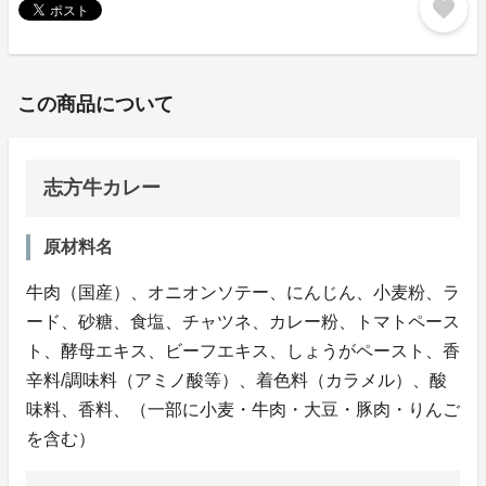
favorite
この商品について
志方牛カレー
原材料名
牛肉（国産）、オニオンソテー、にんじん、小麦粉、ラ
ード、砂糖、食塩、チャツネ、カレー粉、トマトペース
ト、酵母エキス、ビーフエキス、しょうがペースト、香
辛料/調味料（アミノ酸等）、着色料（カラメル）、酸
味料、香料、（一部に小麦・牛肉・大豆・豚肉・りんご
を含む）