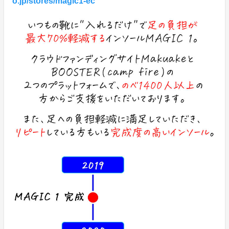
o.jp/stores/magic1-ec