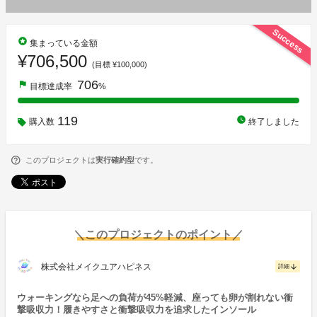
Success
stars
集まっている金額
¥706,500
(目標 ¥100,000)
706
flag
目標達成率
%
119
watch_later
購入数
終了しました
このプロジェクトは
実行確約型
です。
＼このプロジェクトのポイント／
株式会社メイクユアハピネス
arrow_downward
詳細
ウォーキングなら足への負荷が45%軽減、座っても卵が割れない衝
撃吸収力！履きやすさと衝撃吸収力を追求したインソール