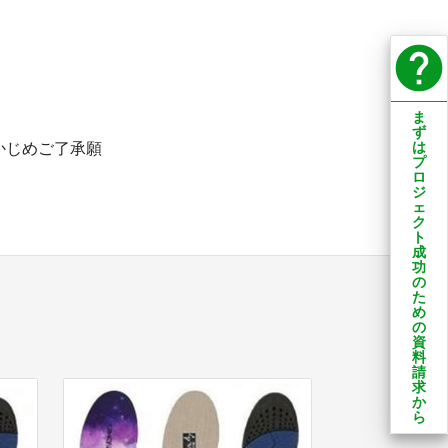
help
ま
ず
は
かじめご了承願
プ
ロ
ジ
ェ
ク
ト
成
功
の
た
め
の
資
料
請
求
か
ら