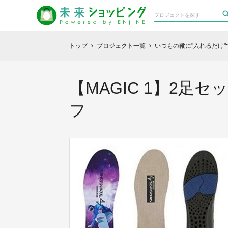
トップ
プロジェクト一覧
いつもの靴に"入れるだけ"
chevron_right
chevron_right
【MAGIC 1】2足
フ