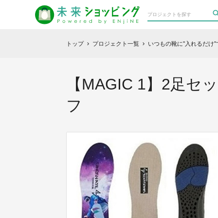
トップ
プロジェクト一覧
いつもの靴に"入れるだけ"
chevron_right
chevron_right
【MAGIC 1】2足
フ