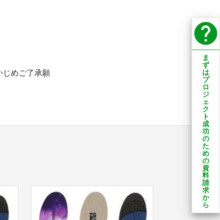
help
ま
ず
は
かじめご了承願
プ
ロ
ジ
ェ
ク
ト
成
功
の
た
め
の
資
料
請
求
か
ら