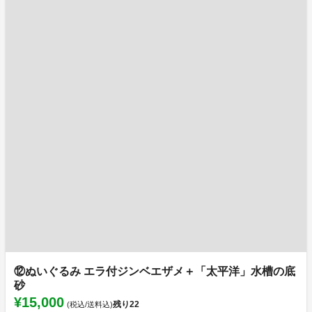
⑫ぬいぐるみ エラ付ジンベエザメ＋「太平洋」水槽の底
砂
¥15,000
残り
22
(税込/送料込)