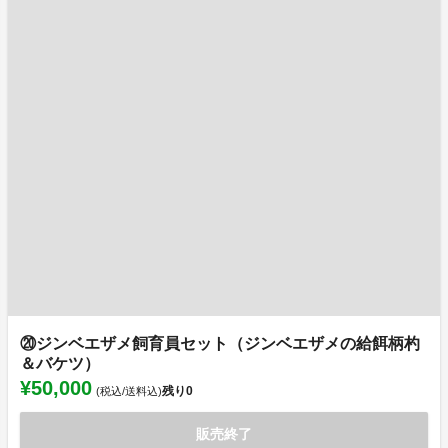
⑳ジンベエザメ飼育員セット（ジンベエザメの給餌柄杓
＆バケツ）
¥50,000
残り
0
(税込/送料込)
販売終了