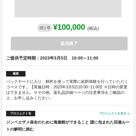
¥100,000
0
残り
(税込)
販売終了
ご提供予定時期：2023年3月5日 10:00～11:00
概要
バックヤードに入り、柄杓を使って実際に給餌体験を行っていただく
コースです。【実施日時：2023年3月5日10:00~11:00】※日時の変更
はできません。※その他、返礼品詳細ページの注意事項をご確認の
上、お申し込みください。
プロジェクト名
プロジェクトを見る
arrow_forward
ジンベエザメ保全のために海遊館ができること 謎に包まれた回遊ルー
トの解明に挑む