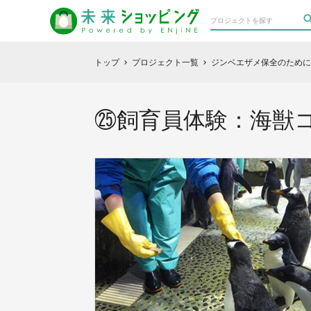
トップ
プロジェクト一覧
ジンベエザメ保全のために
chevron_right
chevron_right
㉕飼育員体験：海獣コー