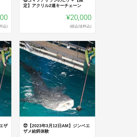
⑮ゴマフアザラシのヒゲ＋【限
定】アクリル2連キーチェーン
000
¥20,000
料込)
(税込/送料込)
ベエザ
㉒【2023年3月12日AM】ジンベエ
ザメ給餌体験