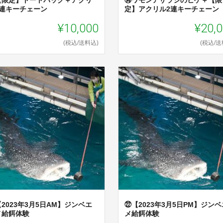
【限定】トートバッグ＋アクリ
⑭ワモンアザラシのヒゲ＋【限
2連キーチェーン
定】アクリル2連キーチェーン
¥10,000
¥20,
(税込/送料込)
(税込/送
2023年3月5日AM】ジンベエ
㉒【2023年3月5日PM】ジン
メ給餌体験
メ給餌体験