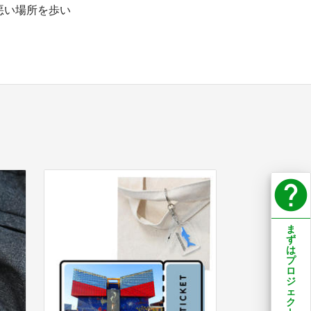
悪い場所を歩い
help
ま
ず
は
プ
ロ
ジ
ェ
ク