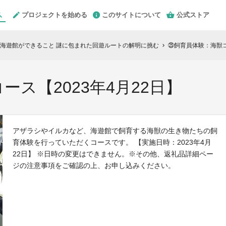
プロジェクトを始める
このサイトについて
公式ストア
海遊館ができること 謎に包まれた回遊ルートの解明に挑む
㉕飼育員体験：海獣コ
chevron_right
ス【2023年4月22日】
アザラシやイルカなど、海遊館で飼育する海獣の生き物たちの飼
育体験を行っていただくコースです。 【実施日時：2023年4月
22日】 ※日時の変更はできません。※その他、返礼品詳細ペー
ジの注意事項をご確認の上、お申し込みください。