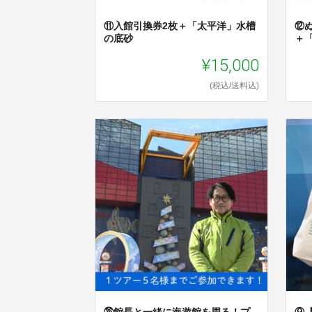
⑪入館引換券2枚＋「太平洋」水槽
⑫
の底砂
＋
¥15,000
(税込/送料込)