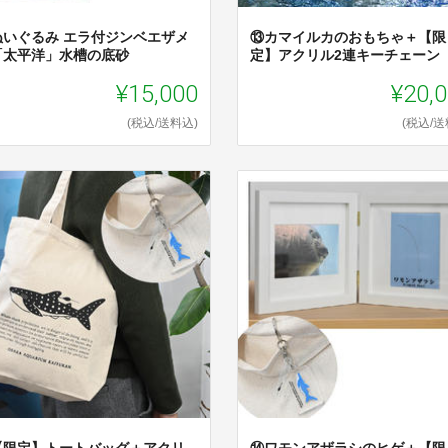
ぬいぐるみ エラ付ジンベエザメ
⑬カマイルカのおもちゃ＋【限
「太平洋」水槽の底砂
定】アクリル2連キーチェーン
¥15,000
¥20,
(税込/送料込)
(税込/送