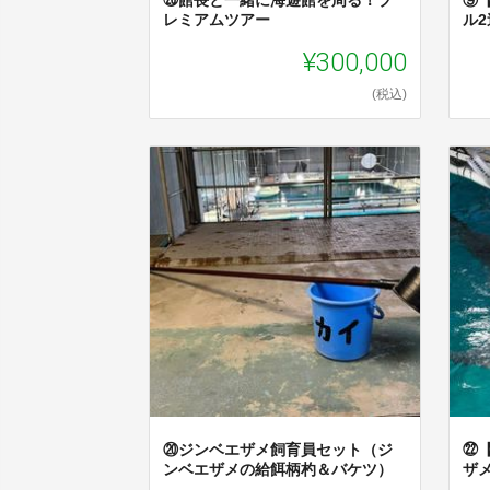
㉖館長と一緒に海遊館を周る！プ
⑨
レミアムツアー
ル
¥300,000
(税込)
⑳ジンベエザメ飼育員セット（ジ
㉒【
ンベエザメの給餌柄杓＆バケツ）
ザ