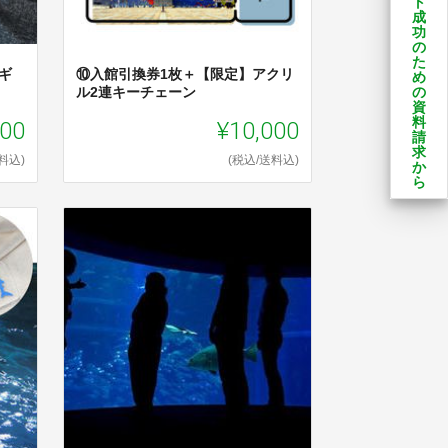
ト
成
功
の
た
ギ
⑩入館引換券1枚＋【限定】アクリ
め
の
ル2連キーチェーン
資
料
000
¥10,000
請
求
料込)
(税込/送料込)
か
ら