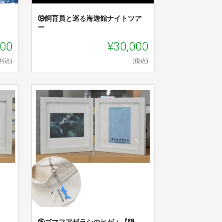
⑲飼育員と巡る海遊館ナイトツア
ー
000
¥30,000
料込)
(税込)