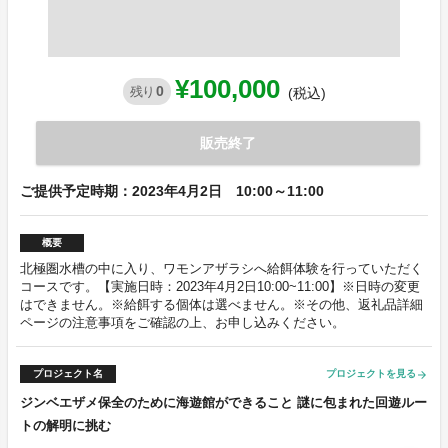
¥100,000
0
残り
(税込)
販売終了
ご提供予定時期：2023年4月2日 10:00～11:00
概要
北極圏水槽の中に入り、ワモンアザラシへ給餌体験を行っていただく
コースです。【実施日時：2023年4月2日10:00~11:00】※日時の変更
はできません。※給餌する個体は選べません。※その他、返礼品詳細
ページの注意事項をご確認の上、お申し込みください。
プロジェクト名
プロジェクトを見る
arrow_forward
ジンベエザメ保全のために海遊館ができること 謎に包まれた回遊ルー
トの解明に挑む