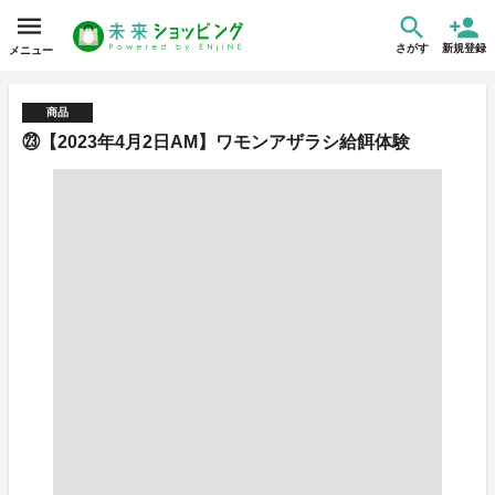
さがす
新規登録
メニュー
商品
㉓【2023年4月2日AM】ワモンアザラシ給餌体験