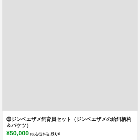
⑳ジンベエザメ飼育員セット（ジンベエザメの給餌柄杓
＆バケツ）
¥50,000
残り
0
(税込/送料込)