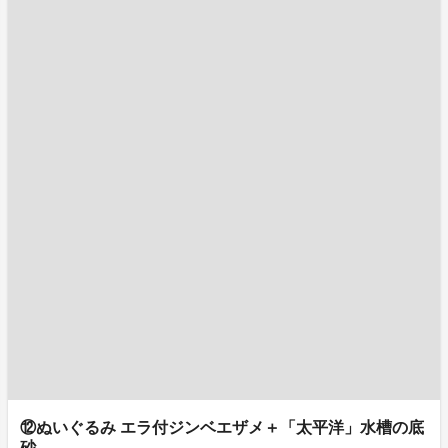
⑫ぬいぐるみ エラ付ジンベエザメ＋「太平洋」水槽の底
砂