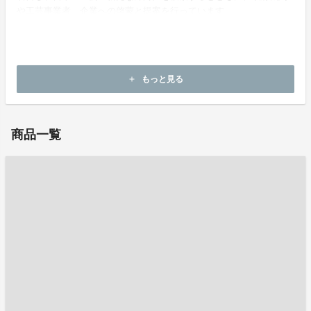
や工芸事業者、企業への啓蒙と提案を行っています。
ホームページ：
https://itoshow.co.jp
もっと見る
add
お問い合わせ：
itoshowshopping@itoshow.co.jp
商品一覧