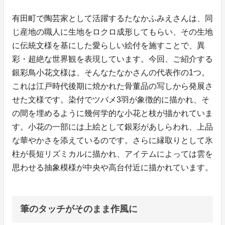
有田町で陶芸家として活躍するたなかふみえさんは、同
じ産地の職人に生地をロクロ成形してもらい、その生地
に伝統文様を基にした愛らしい絵付を施すことで、異
彩・超絶な世界観を表現しています。今回、ご紹介する
銀彩鳥小花文様は、そんなたなかさんの代表作の1つ。
これは江戸時代後期に焼かれた骨董品の写しから発展さ
せた文様です。染付でツバメ3羽が象徴的に描かれ、そ
の間を埋めるように幾何学的な小花と枝が描かれていま
す。小花の一部には上絵として銀彩があしらわれ、上品
な華やかさを添えているのです。さらに縁取りとして氷
柱が長短リズミカルに描かれ、アイテムによっては雲を
思わせる抽象模様が中央や高台付近に描かれています。
筆のタッチがそのまま作風に