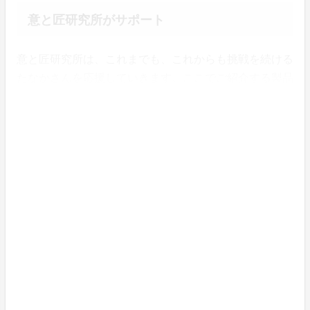
意と匠研究所がサポート
意と匠研究所は、これまでも、これからも挑戦を続ける
たなかさんを応援していきます。ここでご紹介する製品
の売り上げの約20％をいただき、たなかさんの活動や
製品について取材や原稿執筆、写真撮影、編集などを丁
寧に行い、また新規開発に対してもアドバイスを適宜行
っていきます。