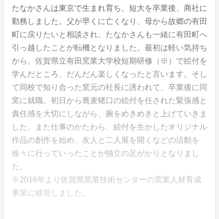
たなかさんは東京で生まれ育ち、短大を卒業後、商社に
勤務しました。父が早くに亡くなり、母から故郷の有田
町に戻りたいと相談され、たなかさんも一緒に有田町へ
引っ越したことが転機となりました。最初は軽い気持ち
から、佐賀県立有田窯業大学校短期研修（※）で絵付を
学んだところ、だんだん楽しくなったと言います。そし
て同校で知り合った窯元の社長に誘われて、卒業後に同
窯に就職。初日から蕎麦猪口の絵付を任された緊張感と
責任感を大切にしながら、腕をめきめきと上げていきま
した。また仕事のかたわら、絵付を生かしたオリジナル
作品の創作を始め、友人と二人展を開くなどの活動を
徐々に行っていったことが独立の足がかりとなりまし
た。
※2016年より佐賀県窯業技術センターの窯業人材育成
事業に移管しました。