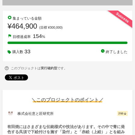
Success
stars
集まっている金額
¥464,900
(目標 ¥300,000)
154
flag
目標達成率
%
33
watch_later
購入数
終了しました
このプロジェクトは
実行確約型
です。
＼このプロジェクトのポイント／
株式会社意と匠研究所
arrow_downward
詳細
有田焼にはさまざまな伝統様式や技法があります。その中で青に発
色する呉須で下絵付けを施す「染付」と「赤絵（上絵）」とを組み