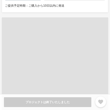
ご提供予定時期：ご購入から10日以内に発送
favorite
プロジェクトは終了いたしました